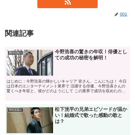
001
関連記事
今野浩喜の驚きの年収！俳優とし
男性芸能人
ての成功の秘密を解明！
はじめに：今野浩喜の輝かしいキャリア 皆さん、こんにちは！ 今日
は日本のエンターテイメント業界で 活躍する俳優、今野浩喜さんの
驚くべき年収と、彼がどのようにして この業界で成功を収めたのか
について お話しします。 今野さんは多くのドラマや...
松下洸平の兄弟エピソードが温か
男性芸能人
い！結婚式で歌った感動の歌と
は？