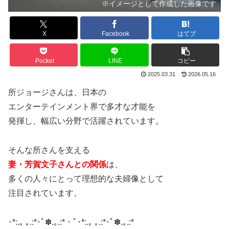
※イメージとして作成した画像です
X
Facebook
はてブ
Pocket
LINE
コピー
2025.03.31
2026.05.16
所ジョージさんは、日本の
エンターテインメント界で多才な才能を
発揮し、幅広い分野で活躍されています。
そんな所さんを支える
妻・芳賀文子さんとの関係
は、
多くの人々にとって理想的な夫婦像として
注目されています。
･*:.｡ ｡.:*･ﾟ✽.｡.:*・ﾟ･*:.｡ ｡.:*･ﾟ✽.｡.:*