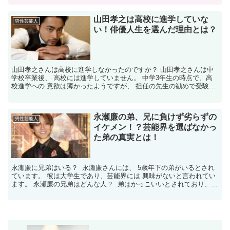
山田孝之は高校に進学していな
男性芸能人
い！俳優人生を選んだ理由とは？
山田孝之さんは高校に進学しなかったのですか？ 山田孝之さんは中
学校卒業後、 高校には進学していません。 中学3年生の時点で、高
校進学への 意欲は薄かったようですが、 担任の先生の勧めで受験を
試みました。 しかし、試験当日に昼休みに 寝過ごし...
永瀬廉の弟、兄に負けず劣らずの
男性芸能人
イケメン！？芸能界を選ばなかっ
た弟の真実とは！
永瀬廉に兄弟はいる？ 永瀬廉さんには、 5歳年下の弟がいるとされ
ています。 彼は大学生であり、芸能界には 興味がないと言われてい
ます。 永瀬廉の兄弟はどんな人？ 弟はかっこいいとされており、
芸能界に入らなくても 目立っているかもしれま...