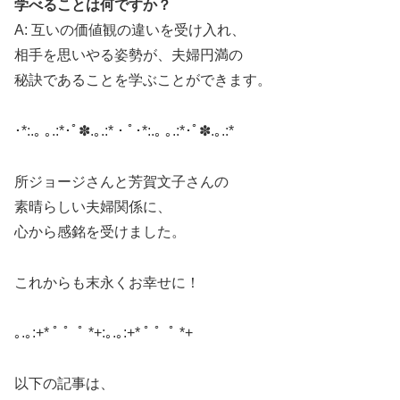
学べることは何ですか？
A: 互いの価値観の違いを受け入れ、
相手を思いやる姿勢が、夫婦円満の
秘訣であることを学ぶことができます。
​･*:.｡ ｡.:*･ﾟ✽.｡.:*・ﾟ･*:.｡ ｡.:*･ﾟ✽.｡.:*
所ジョージさんと芳賀文子さんの
素晴らしい夫婦関係に、
心から感銘を受けました。
これからも末永くお幸せに！
｡.｡:+* ﾟ ゜ﾟ *+:｡.｡:+* ﾟ ゜ﾟ *+
以下の記事は、