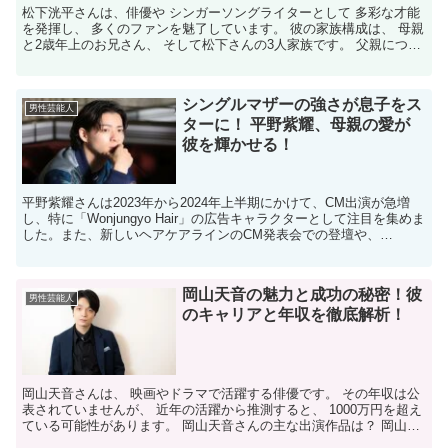
松下洸平さんは、俳優や シンガーソングライターとして 多彩な才能
を発揮し、 多くのファンを魅了しています。 彼の家族構成は、 母親
と2歳年上のお兄さん、 そして松下さんの3人家族です。 父親につい
ての情報は少なく、 幼少期に両親が離婚し、 ...
シングルマザーの強さが息子をス
男性芸能人
ターに！ 平野紫耀、母親の愛が
彼を輝かせる！
平野紫耀さんは2023年から2024年上半期にかけて、CM出演が急増
し、特に「Wonjungyo Hair」の広告キャラクターとして注目を集めま
した。また、新しいヘアケアラインのCM発表会での登壇や、
Number_iとしての活動も話題になり...
岡山天音の魅力と成功の秘密！彼
男性芸能人
のキャリアと年収を徹底解析！
岡山天音さんは、 映画やドラマで活躍する俳優です。 その年収は公
表されていませんが、 近年の活躍から推測すると、 1000万円を超え
ている可能性があります。 岡山天音さんの主な出演作品は？ 岡山さ
んは、 映画『犬とあなたの物語 いぬのえいが...