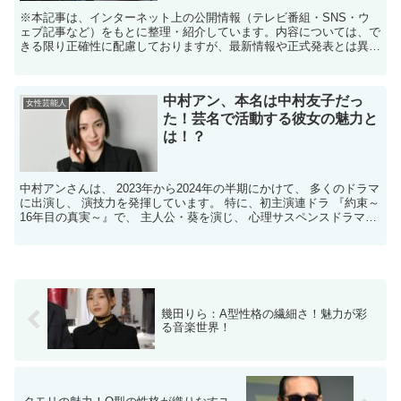
※本記事は、インターネット上の公開情報（テレビ番組・SNS・ウ
ェブ記事など）をもとに整理・紹介しています。内容については、で
きる限り正確性に配慮しておりますが、最新情報や正式発表とは異な
る場合があります。 ※人物への誹謗中傷や断定的な表現を...
中村アン、本名は中村友子だっ
女性芸能人
た！芸名で活動する彼女の魅力と
は！？
中村アンさんは、 2023年から2024年の半期にかけて、 多くのドラマ
に出演し、 演技力を発揮しています。 特に、初主演連ドラ 『約束～
16年目の真実～』で、 主人公・葵を演じ、 心理サスペンスドラマの
世界での 成長を見せました。 また、...
幾田りら：A型性格の繊細さ！魅力が彩
る音楽世界！