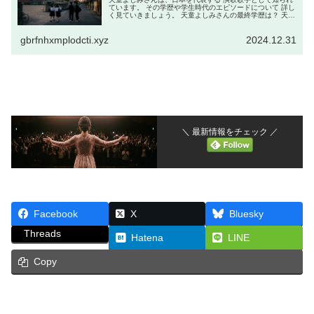
ています。 その学歴や学生時代のエピソードについて 詳し
く見ていきましょう。 天童よしみさんの最終学歴は？ 天童
よしみさんの最終学歴は、 大阪女子短期大学附属高等学校
（現在の大阪緑涼高...
gbrfnhxmplodcti.xyz
2024.12.31
＼ 最新情報をチェック ／
Facebook
X
Bluesky
Threads
Hatena
LINE
Copy