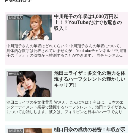
中川翔子の年収は1,000万円以
女性芸能人
上！？YouTubeだけでも驚きの
収入！
中川翔子さんの年収はどれくらい？ 中川翔子さんの年収について、
具体的な数字は公表されていませんが、YouTubeチャンネル「中川翔
子の『ヲ』」の収益から推測することができます。 同チャンネルの
累計収益は約7,077万円とされ、平均年収は約1...
池田エライザ：多文化の魅力を体
女性芸能人
現するハーフタレントの輝かしい
キャリア‼
池田エライザの多文化背景 皆さん、こんにちは！今日は、日本のエ
ンターテイメント業界で活躍するハーフタレント、池田エライザさん
についてお話しします。彼女は、フィリピンと日本のハーフであり、
その多文化的な背景が彼女の魅力の一つとなっています。エ...
樋口日奈の成功の秘密！年収が示
女性芸能人