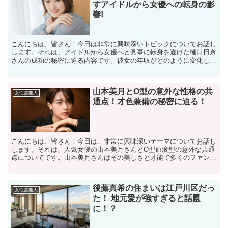
すアイドルから女優への転身の影
響!
こんにちは、皆さん！今日は非常に興味深いトピックについてお話し
します。それは、アイドルから女優へと見事に転身を遂げた樋口日奈
さんの成功の秘密に迫る内容です。彼女の年収がどのように変化した
か、そしてその転身が彼女のキャリアにどのような影響を与...
山本美月とO型の意外な性格の共
女性芸能人
通点！才色兼備の秘密に迫る！
こんにちは、皆さん！今日は、非常に興味深いテーマについてお話し
します。それは、人気女優の山本美月さんとO型血液型の意外な共通
点についてです。山本美月さんはその美しさと才能で多くのファンを
魅了していますが、彼女の血液型がO型であることもまた、...
後藤真希の住まいは江戸川区だっ
女性芸能人
た！ 地元愛が強すぎると話題
に！？