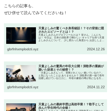
こちらの記事も、
ぜひ併せて読んでみてくださいね！
天童よしみの驚くべき身長秘話！？その背後に隠
されたエピソードとは！？
天童よしみさんのプロフィールとは？ 皆さん、こんにち
は！ 今日は、日本の演歌界で輝かしい キャリアを持つ天童
よしみさんについて、 少し変わった角度から お話ししよう
と思います。 天童よしみさんと言えば、 その深い歌声と情
感豊かな表現で 多く...
gbrfnhxmplodcti.xyz
2024.12.26
天童よしみの驚異の年収大公開！演歌界の重鎮が
築いた財産とその秘密！？
「天童よしみさんって、実際どれくらい 稼いでいるの？」
と気になったことは ありませんか？ 演歌界の第一線で長年
活躍し続けているだけに、 年収や豪邸の噂が気になる方も
多いですよね。 実は、過去には“年間1億円超”とも 言われ
ており、現在も...
gbrfnhxmplodcti.xyz
2024.11.22
天童よしみの最終学歴は高校卒業！？歌手として
歩んだ学生時代の全貌！
天童よしみさんは、日本を代表する 演歌歌手として知られ