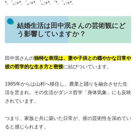
*.゜｡:+*.゜｡:+*.゜｡:+*.゜*.゜｡:+*.
結婚生活は田中泯さんの芸術観にど
う影響していますか？
田中泯さんの
独特な表現は、妻や子供との穏やかな日常や
彼の哲学的な生き方と密接
に結びついています。
1985年からは山村へ移住し、農業と踊りを融合させた生
活を営まれ、その生活がダンス哲学「身体気象」にも反映
されています。
つまり、家族と共に築いた日常が、彼の芸術性を深めてい
ると感じられます。