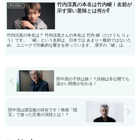
竹内涼真の本名は竹内崚！名前が
男性芸能人
示す深い意味とは何か⁉
竹内涼真の本名は？ 竹内涼真さんの本名は 竹内 崚（たけうち りょ
う）です。 「崚」という名前は、日本では あまり一般的ではないた
め、 ユニークで印象的な響きを持っています。 漢字の「崚」は、山
の連なりや 高くそびえる山を意味することから、...
田中泯の子供は娘！？詳細は非公開でも
温かい関係が伝わる！
田中泯は国宝級の存在です！映画『国
宝』で放った圧巻の演技とは！？