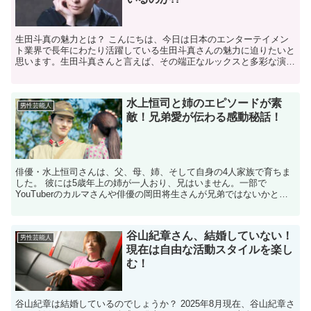
生田斗真の魅力とは？ こんにちは、今日は日本のエンターテイメン
ト業界で長年にわたり活躍している生田斗真さんの魅力に迫りたいと
思います。生田斗真さんと言えば、その端正なルックスと多彩な演技
力で、幅広い層から支持されていますが、彼の魅力は見た目...
水上恒司と姉のエピソードが素
男性芸能人
敵！兄弟愛が伝わる感動秘話！
俳優・水上恒司さんは、父、母、姉、そして自身の4人家族で育ちま
した。 彼には5歳年上の姉が一人おり、兄はいません。一部で
YouTuberのカルマさんや俳優の岡田将生さんが兄弟ではないかとの
噂がありましたが、これらは事実ではありません。 水上...
谷山紀章さん、結婚していない！
男性芸能人
現在は自由な活動スタイルを楽し
む！
谷山紀章は結婚しているのでしょうか？ 2025年8月現在、谷山紀章さ