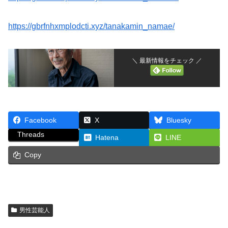
https://gbrfnhxmplodcti.xyz/tanakamin_namae/
＼ 最新情報をチェック ／
Facebook
X
Bluesky
Threads
Hatena
LINE
Copy
男性芸能人