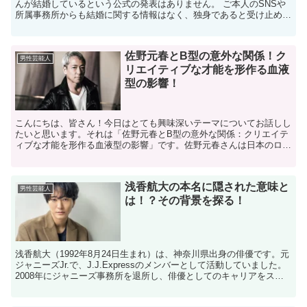
んが結婚しているという公式の発表はありません。 ご本人のSNSや
所属事務所からも結婚に関する情報はなく、独身であると受け止めら
れています。 また、信頼性の高いメディアでも結...
佐野元春とB型の意外な関係！ク
男性芸能人
リエイティブな才能を形作る血液
型の影響！
こんにちは、皆さん！今日はとても興味深いテーマについてお話しし
たいと思います。それは「佐野元春とB型の意外な関係：クリエイテ
ィブな才能を形作る血液型の影響」です。佐野元春さんは日本のロッ
ク界を代表するアーティストの一人で、彼の創造的な才能は...
浅香航大の本名に隠された意味と
男性芸能人
は！？その背景を探る！
浅香航大（1992年8月24日生まれ）は、神奈川県出身の俳優です。元
ジャニーズJr.で、J.J.Expressのメンバーとして活動していました。
2008年にジャニーズ事務所を退所し、俳優としてのキャリアをスタ
ート。ドラマ「マッサン」や「ひよ...