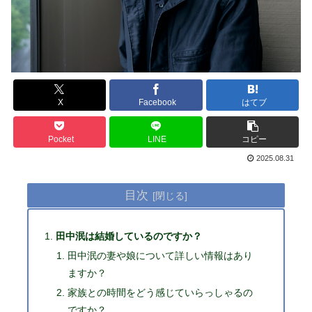
X
Facebook
はてブ
Pocket
LINE
コピー
2025.08.31
目次
田中泯は結婚しているのですか？
田中泯の妻や娘について詳しい情報はあり
ますか？
家族との時間をどう感じていらっしゃるの
ですか？