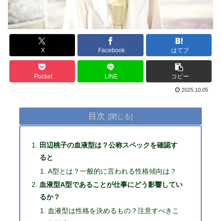
X
Facebook
はてブ
Pocket
LINE
コピー
2025.10.05
目次
田辺桃子の血液型は？公称スペックを確認す
ると
A型とは？一般的に言われる性格傾向は？
血液型A型であることが仕事にどう影響してい
るか？
血液型は性格を決めるもの？注意すべきこ