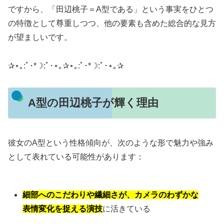
ですから、「田辺桃子＝A型である」という事実をひとつ
の特徴として尊重しつつ、他の要素も含めた総合的な見方
が望ましいです。
✰⋆｡:ﾟ･*☽:ﾟ･⋆｡✰⋆｡:ﾟ･*☽:ﾟ･⋆｡✰
A型の田辺桃子が輝く理由
彼女のA型という性格傾向が、次のような形で魅力や強み
として表れている可能性があります：
細部へのこだわりや繊細さが、カメラのわずかな
表情変化を捉える演技
に活きている