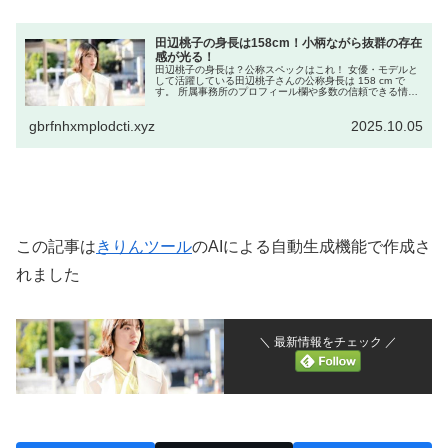
田辺桃子の身長は158cm！小柄ながら抜群の存在
感が光る！
田辺桃子の身長は？公称スペックはこれ！ 女優・モデルと
して活躍している田辺桃子さんの公称身長は 158 cm で
す。 所属事務所のプロフィール欄や多数の信頼できる情報
源でも、この数字が掲載されています。 この数値は、比較
的コンパクトながらも...
gbrfnhxmplodcti.xyz
2025.10.05
この記事は
きりんツール
のAIによる自動生成機能で作成さ
れました
＼ 最新情報をチェック ／