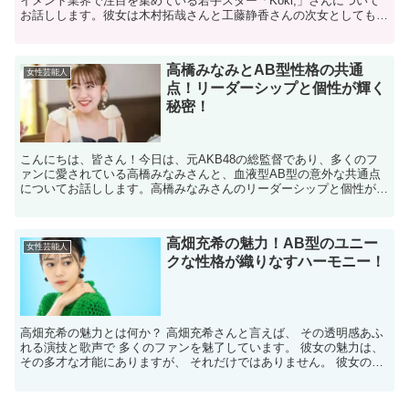
イメント業界で注目を集めている若手スター「Koki,」さんについて
お話しします。彼女は木村拓哉さんと工藤静香さんの次女としても知
られていますが、彼女自身の才能と努力で独自の...
高橋みなみとAB型性格の共通
女性芸能人
点！リーダーシップと個性が輝く
秘密！
こんにちは、皆さん！今日は、元AKB48の総監督であり、多くのフ
ァンに愛されている高橋みなみさんと、血液型AB型の意外な共通点
についてお話しします。高橋みなみさんのリーダーシップと個性がど
のようにして輝いているのか、AB型の特徴と照らし合わ...
高畑充希の魅力！AB型のユニー
女性芸能人
クな性格が織りなすハーモニー！
高畑充希の魅力とは何か？ 高畑充希さんと言えば、 その透明感あふ
れる演技と歌声で 多くのファンを魅了しています。 彼女の魅力は、
その多才な才能にありますが、 それだけではありません。 彼女の人
柄やその背景にも 注目してみる価値があります。...