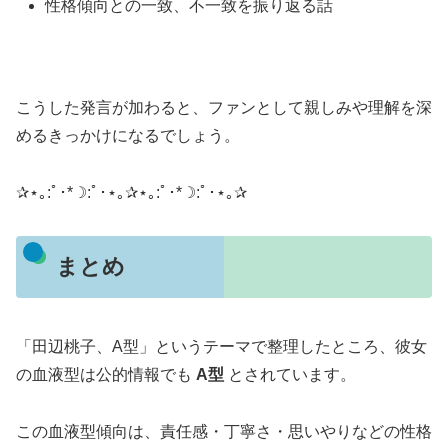
性格傾向との一致、不一致を振り返る話
こうした発言が加わると、ファンとして親しみや理解を深
めるきっかけになるでしょう。
✰⋆｡:ﾟ･*☽:ﾟ･⋆｡✰⋆｡:ﾟ･*☽:ﾟ･⋆｡✰
まとめ
「田辺桃子、A型」というテーマで整理したところ、彼女
の血液型は公的情報でも
A型
とされています。
この血液型傾向は、責任感・丁寧さ・思いやりなどの性格