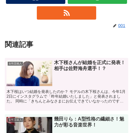
001
関連記事
木下桜さんが結婚を正式に発表！
女性芸能人
相手は佐野海舟選手！？
木下桜はいつ結婚を発表したのか？ モデルの木下桜さんは、今年1月
2日にインスタグラムで「昨年結婚いたしました」と発表されまし
た。 同時に「きちんとみなさまにお伝えできていなかったのです
が、現在ドイツに住んでいます」と報告され、ドイツ在住であ...
幾田りら：A型性格の繊細さ！魅
女性芸能人
力が彩る音楽世界！