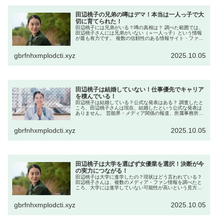
田辺桃子の兄弟の噂はデマ！本当は一人っ子で大
切に育てられた！
田辺桃子には兄弟がいる？噂の真相は？ 調べた範囲では、
田辺桃子さんには兄弟がいない（＝一人っ子）という情報
が最も有力です。 複数の信頼性のある情報サイト・ファン
情報では、彼女自身がブログなどで「一人っ子」である旨
を述べたエピソードが紹介され...
gbrfnhxmplodcti.xyz
2025.10.05
田辺桃子は結婚していない！仕事優先でキャリア
を積んでいる！
田辺桃子は結婚している？公式な発表はある？ 調査したと
ころ、田辺桃子さんは現在、結婚したという公式な発表は
ありません。 芸能界・メディア関係の報道、所属事務所の
公表プロフィール、本人のコメントなどを確認しました
が、結婚の事実を裏付ける信頼で...
gbrfnhxmplodcti.xyz
2025.10.05
田辺桃子は大学を選ばず女優業を選択！決断が今
の実力につながる！
田辺桃子は大学に進学したの？現状はどう言われている？
田辺桃子さんは、複数のメディア・ファン情報を調べたと
ころ、大学には進学していない可能性が高いという見方が
多く見られます。 高校卒業後、進学について語られた公的
な発表やインタビューが確認さ...
gbrfnhxmplodcti.xyz
2025.10.05