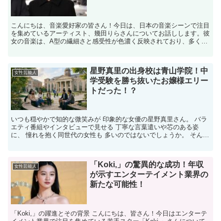
こんにちは、音楽愛好家の皆さん！今日は、日本の音楽シーンで注目
を集めているアーティスト、幾田りらさんについてお話しします。彼
女の音楽は、A型の繊細さと感受性が色濃く反映されており、多くの
ファンを魅了しています。 それでは、幾田りらさんの音楽...
星野真里の出身校は青山学院！中
女性芸能人
学受験を勝ち抜いたお嬢様エリー
トだった！？
いつも穏やかで知的な微笑みが 印象的な女優の星野真里さん。 バラ
エティ番組やインタビューで見せる 丁寧な言葉遣いや芯のある姿
に、 憧れを抱く同世代の女性も 多いのではないでしょうか。 そんな
星野真里さんですが、 実は中学時代から名門・青山学...
「Koki,」の驚異的な成功！年収
女性芸能人
が示すエンターテイメント業界の
新たな可能性！
「Koki,」の躍進とその背景 こんにちは、皆さん！今日はエンターテ