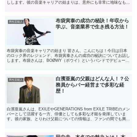
しします。彼の音楽キャリアの始まりは、意外にも非常に地味なもの
でした。新浜レオンは、小さなライブハウスでの演奏からス...
布袋寅泰の成功の秘訣！年収から
男性芸能人
学ぶ、音楽業界で生き残る方法！
布袋寅泰の音楽キャリアの始まり 皆さん、こんにちは！今日は日本
のロック界のレジェンド、布袋寅泰さんの成功の秘訣についてお話し
します。布袋さんは、BOØWY（ボウイ）というバンドでデビュー
し、その後ソロキャリアを築いてきました。彼の音楽は多く...
白濱亜嵐の父親はどんな人！？公
男性芸能人
務員からバー経営まで多彩な経
歴！
白濱亜嵐さんは、EXILEやGENERATIONS from EXILE TRIBEのメン
バーとして活躍する一方、俳優としても多彩な才能を発揮していま
す。彼の家族、とりわけ父親についての情報は、ファンの間でも興味
深い話題となっています。 こ...