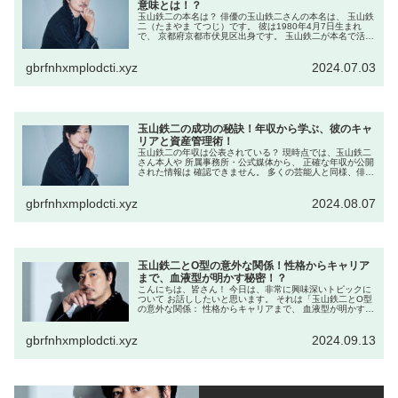
意味とは！？
玉山鉄二の本名は？ 俳優の玉山鉄二さんの本名は、 玉山鉄
二（たまやま てつじ）です。 彼は1980年4月7日生まれ
で、 京都府京都市伏見区出身です。 玉山鉄二が本名で活動
していることはなぜ明らかになった？ 玉山鉄二さんが本名
で活動しているこ...
gbrfnhxmplodcti.xyz
2024.07.03
玉山鉄二の成功の秘訣！年収から学ぶ、彼のキャ
リアと資産管理術！
玉山鉄二の年収は公表されている？ 現時点では、玉山鉄二
さん本人や 所属事務所・公式媒体から、 正確な年収が公開
された情報は 確認できません。 多くの芸能人と同様、俳優
としての 収入は出演本数・契約内容・CM起用などで 大き
く変動するため、 ...
gbrfnhxmplodcti.xyz
2024.08.07
玉山鉄二とO型の意外な関係！性格からキャリア
まで、血液型が明かす秘密！？
こんにちは、皆さん！ 今日は、非常に興味深いトピックに
ついて お話ししたいと思います。 それは「玉山鉄二とO型
の意外な関係： 性格からキャリアまで、 血液型が明かす秘
密！」です。 玉山鉄二さんは、多くの人々に 愛される日本
の俳優であり、 彼...
gbrfnhxmplodcti.xyz
2024.09.13