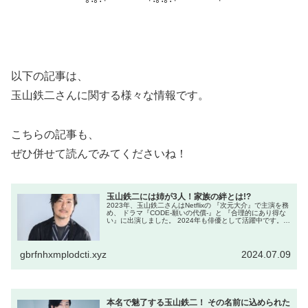
以下の記事は、
玉山鉄二さんに関する様々な情報です。
こちらの記事も、
ぜひ併せて読んでみてくださいね！
玉山鉄二には姉が3人！家族の絆とは!?
2023年、玉山鉄二さんはNetflixの 『次元大介』で主演を務
め、 ドラマ『CODE-願いの代償-』と 『合理的にあり得な
い』に出演しました。 2024年も俳優として活躍中です。
彼の多才な演技力は、今後の作品にも 大いに期待されてい
ま...
gbrfnhxmplodcti.xyz
2024.07.09
本名で魅了する玉山鉄二！ その名前に込められた