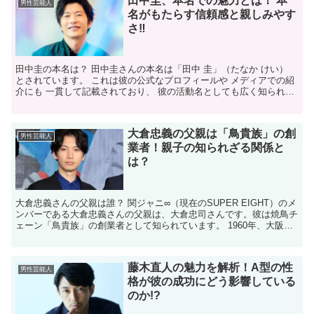
田中圭、本名での魅力とは！ 本
男性芸能人
名がもたらす信頼感と親しみやす
さ‼
田中圭の本名は？ 田中圭さんの本名は「田中 圭」（たなか けい）
とされています。 これは彼の公式なプロフィールや メディアでの紹
介にも 一貫して記載されており、 彼の活動名としても広く知られて
います。 田中圭さんの本名は、彼の 芸能活動に...
大倉忠義の父親は「鳥貴族」の創
男性芸能人
業者！親子の知られざる関係と
は？
大倉忠義さんの父親は誰？ 関ジャニ∞（現在のSUPER EIGHT）のメ
ンバーである大倉忠義さんの父親は、大倉忠司さんです。彼は焼鳥チ
ェーン「鳥貴族」の創業者として知られています。 1960年、大阪府
東大阪市で生まれた大倉忠司さんは、198...
藤木直人の魅力を解析！A型の性
男性芸能人
格が彼の成功にどう影響している
のか!?