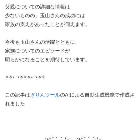
父親についての詳細な情報は
少ないものの、玉山さんの成功には
家族の支えがあったことが伺えます。
今後も玉山さんの活躍とともに、
家族についてのエピソードが
明らかになることを期待しています。
✧⋄⋆⋅⋆⋄✧⋄⋆⋅⋆⋄✧
この記事は
きりんツール
のAIによる自動生成機能で作成さ
れました
｡.｡:+* ﾟ ゜ﾟ *+:｡.｡:+* ﾟ ゜ﾟ *+