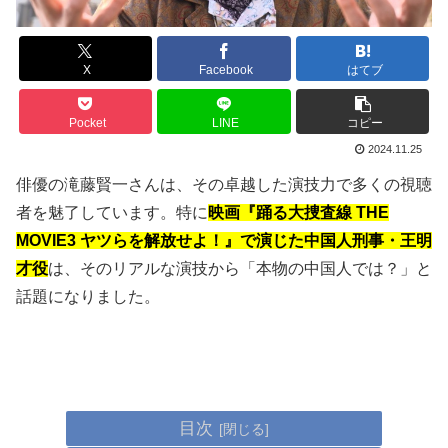
X
Facebook
はてブ
Pocket
LINE
コピー
2024.11.25
俳優の滝藤賢一さんは、その卓越した演技力で多くの視聴
者を魅了しています。特に
映画『踊る大捜査線 THE
MOVIE3 ヤツらを解放せよ！』で演じた中国人刑事・王明
才役
は、そのリアルな演技から「本物の中国人では？」と
話題になりました。
目次