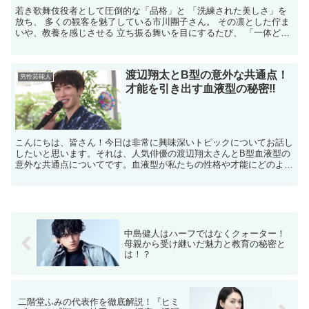
若き歌舞伎役者として圧倒的な「品格」と 「洗練された美しさ」を
放ち、 多くの観客を魅了している市川團子さん。 その凛とした佇ま
いや、教養を感じさせる 立ち振る舞いを目にするたび、 「一体どの
ような環境で育ったら、 これほど素晴らしい青年にな...
渡辺翔太とB型の意外な共通点！
男性芸能人
才能を引き出す血液型の秘密‼
こんにちは、皆さん！今日は非常に興味深いトピックについてお話し
したいと思います。それは、人気俳優の渡辺翔太さんとB型血液型の
意外な共通点についてです。血液型が私たちの性格や才能にどのよう
に影響を与えるか、詳しく見ていきましょう。 渡辺翔太と...
中島健人はハーフではなくクォーター！
母親から受け継いだ魅力と教育の秘密と
は！？
二階堂ふみの代表作を徹底解説！『ヒミ