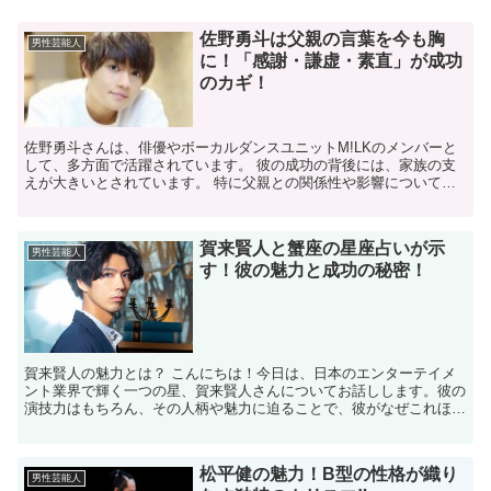
佐野勇斗は父親の言葉を今も胸
男性芸能人
に！「感謝・謙虚・素直」が成功
のカギ！
佐野勇斗さんは、俳優やボーカルダンスユニットM!LKのメンバーと
して、多方面で活躍されています。 ​彼の成功の背後には、家族の支
えが大きいとされています。​ 特に父親との関係性や影響について、
ファンの間で関心が寄せられています。 ​ *:･...
賀来賢人と蟹座の星座占いが示
男性芸能人
す！彼の魅力と成功の秘密！
賀来賢人の魅力とは？ こんにちは！今日は、日本のエンターテイメ
ント業界で輝く一つの星、賀来賢人さんについてお話しします。彼の
演技力はもちろん、その人柄や魅力に迫ることで、彼がなぜこれほど
までに成功しているのか、その秘密を探っていきましょう。...
松平健の魅力！B型の性格が織り
男性芸能人