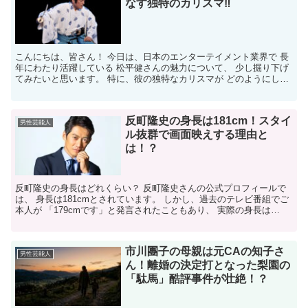
なす独特のカリスマ‼
こんにちは、皆さん！ 今日は、日本のエンターテイメント業界で 長
年にわたり活躍している 松平健さんの魅力について、 少し掘り下げ
てみたいと思います。 特に、彼の独特なカリスマが どのようにして
B型の性格特性と 結びついているのかを見ていきま...
反町隆史の身長は181cm！スタイ
男性芸能人
ル抜群で画面映えする理由と
は！？
反町隆史の身長はどれくらい？ 反町隆史さんの公式プロフィールで
は、 身長は181cmとされています。 しかし、過去のテレビ番組でご
本人が 「179cmです」と発言されたこともあり、 実際の身長は
179cmから 181cmの間と考えられます。...
市川團子の母親は元CAの知子さ
男性芸能人
ん！離婚の決定打となった梨園の
「駄馬」酷評事件が壮絶！？