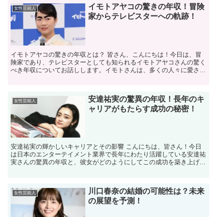
イモトアヤコの驚きの年収！冒険
女性芸能人
家からテレビスターへの軌跡！
イモトアヤコの驚きの年収とは？ 皆さん、こんにちは！今日は、冒
険家であり、テレビスターとしても知られるイモトアヤコさんの驚く
べき年収についてお話しします。イモトさんは、多くの人々に愛され
るキャラクターで、その活動は多岐にわたります。では、彼...
安達祐実の驚異の年収！長年のキ
女性芸能人
ャリアがもたらす成功の秘密！
安達祐実の輝かしいキャリアとその影響 こんにちは、皆さん！今日
は日本のエンターテイメント業界で長年にわたり活躍している安達祐
実さんの驚異の年収と、彼女がどのようにしてこの成功を築き上げた
のかについてお話しします。安達さんは、子役としてのデビ...
川口春奈の結婚の可能性は？未来
女性芸能人
の展望を予測！