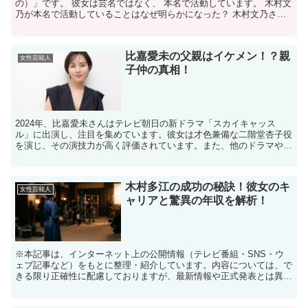
の）」です。 彼女は芸名ではなく、 本名で活動しています。 木村文
乃が本名で活動していることはなぜ明らかになった？ 木村文乃さん
が本名で 活動していることは、 公式プロフィー...
比嘉愛未の父親はイケメン！？親
女性芸能人
子仲の真相！
2024年、比嘉愛未さんはテレビ朝日の新ドラマ「スカイキャッス
ル」に出演し、注目を集めています。彼女は才色兼備な二階堂杏子役
を演じ、その演技力が高く評価されています。また、他のドラマや舞
台でも活躍し、多忙な一年を過ごしています。 大人気の比...
木村多江の成功の秘訣！彼女のキ
女性芸能人
ャリアと驚異の年収を解析！
※本記事は、インターネット上の公開情報（テレビ番組・SNS・ウ
ェブ記事など）をもとに整理・紹介しています。内容については、で
きる限り正確性に配慮しておりますが、最新情報や正式発表とは異な
る場合があります。 ※人物への誹謗中傷や断定的な表現を...