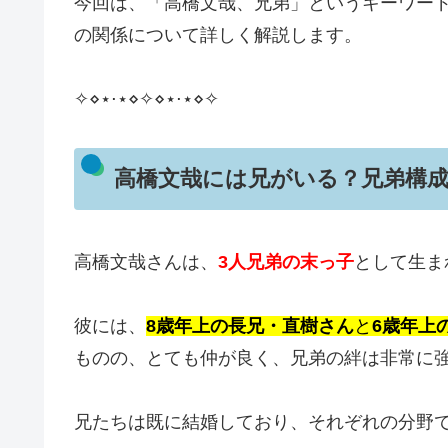
今回は、「高橋文哉、兄弟」というキーワー
の関係について詳しく解説します。
✧⋄⋆⋅⋆⋄✧⋄⋆⋅⋆⋄✧
高橋文哉には兄がいる？兄弟構
高橋文哉さんは、
3人兄弟の末っ子
として生ま
彼には、
8歳年上の長兄・直樹さん
と
6歳年上
ものの、とても仲が良く、兄弟の絆は非常に
兄たちは既に結婚しており、それぞれの分野