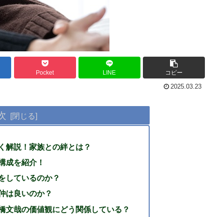
Pocket
LINE
コピー
2025.03.23
次
く解説！家族との絆とは？
構成を紹介！
をしているのか？
仲は良いのか？
橋文哉の価値観にどう関係している？