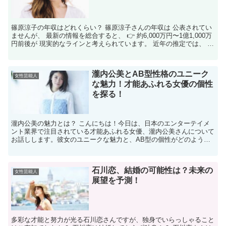
篠原涼子の年収はどれくらい？ 篠原涼子さんの年収は 公表されてい
ませんが、 最新の情報を総合すると、 👉 約6,000万円〜1億1,000万
円前後が 現実的なラインと考えられています。 近年の推定では、 約
1億1,000万円前後という 具体...
瀧内公美とAB型性格のユニーク
女性芸能人
な魅力！才能あふれる女優の個性
を探る！
瀧内公美の魅力とは？ こんにちは！今日は、日本のエンターテイメ
ント業界で注目されている才能あふれる女優、瀧内公美さんについて
お話しします。彼女のユニークな魅力と、AB型の個性がどのように
彼女のキャリアに影響を与えているのかを探ります。瀧内公...
石川恋、結婚の可能性は？未来の
女性芸能人
展望を予測！
多彩な才能と努力が光る石川恋さんですが、独身でいらっしゃること