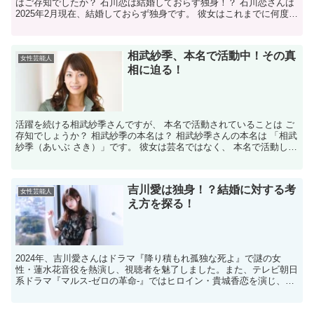
はご存知でしたか？ 石川恋は結婚しておらず独身！？ 石川恋さんは
2025年2月現在、結婚しておらず独身です。 彼女はこれまでに何度か
熱愛報道がありましたが、結婚に至ったという情報...
相武紗季、本名で活動中！その真
女性芸能人
相に迫る！
活躍を続ける相武紗季さんですが、 本名で活動されていることは ご
存知でしょうか？ 相武紗季の本名は？ 相武紗季さんの本名は 「相武
紗季（あいぶ さき）」です。 彼女は芸名ではなく、 本名で活動して
います。 相武紗季が本名で活動していることは...
吉川愛は独身！？結婚に対する考
女性芸能人
え方を探る！
2024年、吉川愛さんはドラマ『降り積もれ孤独な死よ』で謎の女
性・蓮水花音役を熱演し、視聴者を魅了しました。また、テレビ朝日
系ドラマ『マルス-ゼロの革命-』ではヒロイン・貴城香恋を演じ、そ
の演技力が高く評価されています。 多彩な魅力を発揮す...