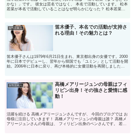
かな）」です。 彼女は芸名ではなく、 本名で活動しています。 松本
若菜が本名で活動していることはなぜ明らかになった？ 松本若菜さ
んが 本名で活動していることは、 彼女自身がイ...
笛木優子、本名での活動が支持さ
女性芸能人
れる理由！その魅力とは？
笛木優子さんは1979年6月21日生まれ、東京都出身の女優です。2000
年に日本でデビューし、翌年から韓国でも「ユミン」として活動を開
始。2006年に日本に戻り、再び本格的に女優活動を再開しました。
日韓両国での活躍が評価され、多くのドラマや...
高橋メアリージュンの母親はフィ
女性芸能人
リピン出身！その強さと愛情に感
動！
活躍を続ける 高橋メアリージュンさんですが、 今回のブログでは お
母様に注目していきます！ 高橋メアリージュンの母親は誰？ 高橋メ
アリージュンさんの母親は、 フィリピン出身のペンさんです。 若い
頃に フィリピンから日本へ出稼ぎに来て、 京都...