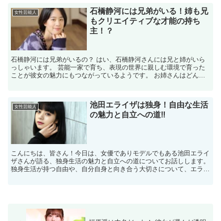
石橋静河には兄弟がいる！姉も兄
女性芸能人
もクリエイティブな才能の持ち
主！？
石橋静河には兄弟がいるの？ はい、石橋静河さんには兄と姉がいら
っしゃいます。 芸能一家で育ち、表現の世界に親しむ環境で育った
ことが彼女の魅力にもつながっているようです。 お姉さんはどんな
方でしょうか？ お姉さんはシンガーソングライターの優河...
池田エライザは独身！自由な生活
女性芸能人
の魅力と自立への道‼
こんにちは、皆さん！今日は、女優でありモデルでもある池田エライ
ザさんが語る、独身生活の魅力と自立への道についてお話しします。
独身生活が持つ自由や、自分自身と向き合う大切さについて、エライ
ザさんの視点から掘り下げていきましょう。 独身生活の自...