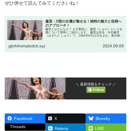
ぜひ併せて読んでみてくださいね！
趣里：O型の女優が魅せる！独特の魅力と役柄へ
のアプローチ！
趣里とはどんな人？ まず最初に、趣里（しゅり）という女
優について簡単にご紹介します。 趣里は本名・水谷趣里
（みずたに しゅり）で、1990年9月21日生まれ、東京都出
身です。女優・歌手といった多彩な才能で活動しており、
所属事務所はトップコー...
gbrfnhxmplodcti.xyz
2024.09.09
＼ 最新情報をチェック ／
Facebook
X
Bluesky
Threads
Hatena
LINE