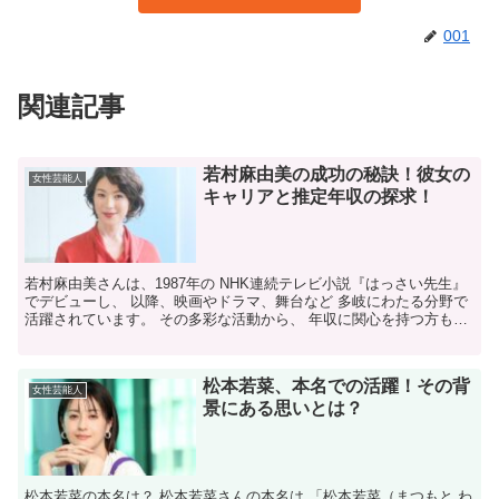
001
関連記事
若村麻由美の成功の秘訣！彼女の
女性芸能人
キャリアと推定年収の探求！
若村麻由美さんは、1987年の NHK連続テレビ小説『はっさい先生』
でデビューし、 以降、映画やドラマ、舞台など 多岐にわたる分野で
活躍されています。 その多彩な活動から、 年収に関心を持つ方も多
いようです。 若村麻由美さんの年収はどのく...
松本若菜、本名での活躍！その背
女性芸能人
景にある思いとは？
松本若菜の本名は？ 松本若菜さんの本名は 「松本若菜（まつもと わ