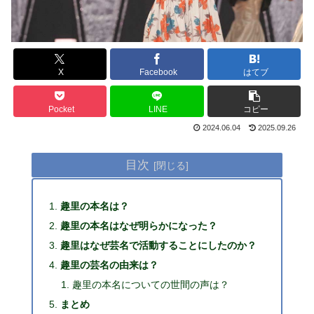
X
Facebook
はてブ
Pocket
LINE
コピー
2024.06.04
2025.09.26
目次
趣里の本名は？
趣里の本名はなぜ明らかになった？
趣里はなぜ芸名で活動することにしたのか？
趣里の芸名の由来は？
趣里の本名についての世間の声は？
まとめ