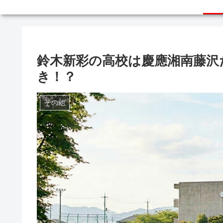
鈴木新彩の高校は慶應湘南藤沢
き！？
その他