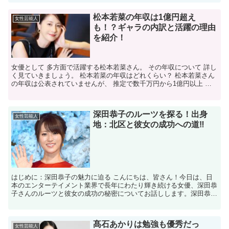
松本若菜の年収は1億円超え
女性芸能人
も！？ギャラの内訳と活躍の理由
を紹介！
女優として 多方面で活躍する松本若菜さん。 その年収について 詳し
く見ていきましょう。 松本若菜の年収はどれくらい？ 松本若菜さん
の年収は公表されていませんが、 推定で数千万円から1億円以上 と
されています。 近年のメディア露出の増加や 主...
深田恭子のルーツを探る！出身
女性芸能人
地：北区と彼女の成功への道‼
はじめに：深田恭子の魅力に迫る こんにちは、皆さん！今日は、日
本のエンターテイメント業界で長年にわたり輝き続ける女優、深田恭
子さんのルーツと彼女の成功の秘密についてお話しします。深田恭子
さんはその美しいルックスと実力で、多くのファンを魅了し...
髙石あかりは勉強も優秀だっ
女性芸能人