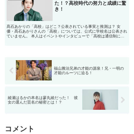
た！？高校時代の努力と成績に驚
き！
髙石あかりの「高校」はどこ？公表されている事実と推測は？ 女
優・髙石あかりさんの「高校」については、公式に学校名は公表され
ていません。 本人はイベントやインタビューで「高校は通信制に通
っていた」と明かしており、学業と芸能活動を両立できる形を...
福山雅治兄弟の才能の源泉！兄・一明の
才能のルーツに迫る！
綾瀬はるかの本名は蓼丸綾だった！ 彼
女の選んだ芸名の秘密とは！？
コメント