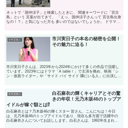
ネットで「国仲涼子」と検索したときに、 関連キーワードに「宮古
島」という 言葉が出てきて、 「えっ、国仲涼子さんって 宮古島出身
なの！？」と気になった方も 多いのではないでしょうか。 ドラマ
『ちゅらさん』の ヒロイン・恵里のイメージもあって...
市川実日子の本名の秘密を公開！
女性芸能人
その魅力に迫る！
市川実日子さんは、2023年から2024年にかけて多くの作品で活躍し
ています。2023年にはドラマ「A table！」で主演を務め、映画「シ
ン・仮面ライダー」や「サイド バイ サイド 隣にいる人」に出演しま
した。2024年には映画「ラストマ...
白石麻衣の輝くキャリアとその驚
女性芸能人
きの年収！元乃木坂46のトップア
イドルが稼ぐ額とは⁉
白石麻衣とは？乃木坂46の輝くスター 皆さん、こんにちは！今日
は、元乃木坂46のトップアイドルであり、現在も多方面で活躍中の
白石麻衣さんについてお話しします。白石さんは、1992年生まれの
愛知県出身で、2011年に乃木坂46の一期生として芸...