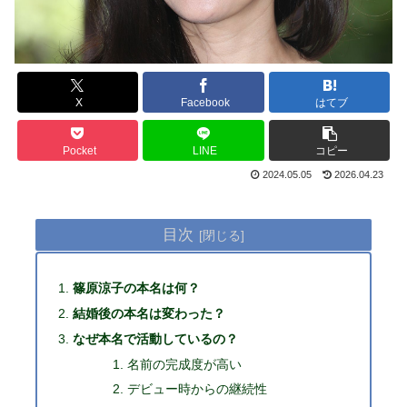
X
Facebook
はてブ
Pocket
LINE
コピー
2024.05.05
2026.04.23
目次
篠原涼子の本名は何？
結婚後の本名は変わった？
なぜ本名で活動しているの？
名前の完成度が高い
デビュー時からの継続性