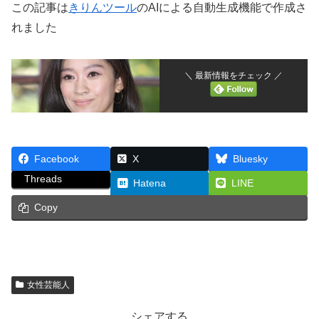
この記事は
きりんツール
のAIによる自動生成機能で作成さ
れました
＼ 最新情報をチェック ／
Facebook
X
Bluesky
Threads
Hatena
LINE
Copy
女性芸能人
シェアする