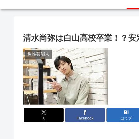
清水尚弥は白山高校卒業！？安
男性芸能人
X
Facebook
はてブ