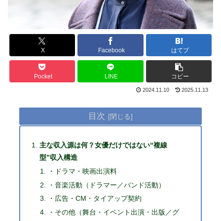
X
Facebook
はてブ
Pocket
LINE
コピー
2024.11.10
2025.11.13
目次
主な収入源は何？女優だけではない“複線
型”収入構造
・ドラマ・映画出演料
・音楽活動（ドラマー／バンド活動）
・広告・CM・タイアップ契約
・その他（舞台・イベント出演・出版／グ