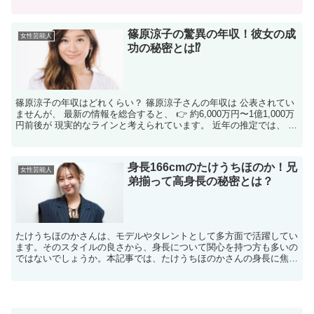
さんは、多くの映画やドラマで その才能を発揮し、 ...
篠原涼子の驚異の年収！彼女の成
女性芸能人
功の秘密とは⁉
篠原涼子の年収はどれくらい？ 篠原涼子さんの年収は 公表されてい
ませんが、 最新の情報を総合すると、 👉 約6,000万円〜1億1,000万
円前後が 現実的なラインと考えられています。 近年の推定では、 約
1億1,000万円前後という 具体...
身長166cmのたけうちほのか！兄
女性芸能人
弟揃って高身長の秘密とは？
たけうちほのかさんは、モデルやタレントとして多方面で活躍してい
ます。そのスタイルの良さから、身長について関心を持つ方も多いの
ではないでしょうか。本記事では、たけうちほのかさんの身長に焦点
を当て、詳しく解説します。 たけうちほのかさんの身長は...