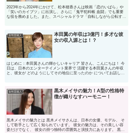
2023年から2024年にかけて、松本穂香さんは映画「恋のいばら」や
「笑いのカイブツ」に出演し、さらに「鬼平犯科帳 血闘」でも重要
な役を務めました。また、スペシャルドラマ「自転しながら公転す
る」で主演を務めるなど、多方面で活躍しています。 ...
本田翼の年収は3億円！多才な彼
女性芸能人
女の収入源とは！？
はじめに：本田翼さんの輝かしいキャリア 皆さん、こんにちは！ 今
日は、日本のエンターテイメント業界で 活躍する本田翼さんの年収
と、彼女が どのようにしてその地位に至ったのか についてお話しし
ます。 本田翼さんは、 モデルとしてのキャリアをス...
黒木メイサの魅力！A型の性格特
女性芸能人
徴が織りなすハーモニー！
黒木メイサの魅力とは 黒木メイサさんは、日本の女優、モデル、 そ
して歌手として広く知られています。 彼女の魅力は、その美しい容
姿だけでなく、 彼女の持つ独特の雰囲気と演技力にあります。 黒木