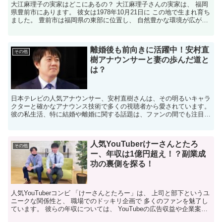
大江麻理子の実家はどこにあるの？ 大江麻理子さんの実家は、 福岡
県豊前市にあります。 彼女は1978年10月21日に この地で生まれ育ち
ました。 豊前市は福岡県の東部に位置し、 自然豊かな環境が広がる
地域です。 大江さんは幼少期を この穏や...
離婚後も前向きに活躍中！安村直
その他
樹アナウンサーと妻の歩んだ道と
は？
​日本テレビの人気アナウンサー、安村直樹さんは、その明るいキャラ
クターと確かなアナウンス技術で多くの視聴者から愛されています。​
彼の私生活、特に結婚や離婚に関する話題は、ファンの間でも注目さ
れています。​ 今回は「安村直樹アナウンサー、妻...
人気YouTuberけーさんとたろ
その他
ー、年収は1億円超え！？副業成
功の裏側を探る！
人気YouTuberコンビ 「けーさんとたろー」は、 上司と部下というユ
ニークな関係性と、 職場でのドッキリ企画で 多くのファンを魅了し
ています。 彼らの年収については、 YouTubeの広告収益や企業案
件、 所属する会社での給与など、 さ...