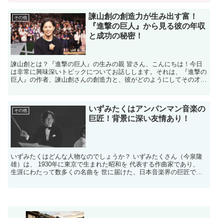
諫山創の創造力が生み出す富！
その他
『進撃の巨人』から見る彼の年収
と成功の秘密！
諫山創とは？『進撃の巨人』の生みの親 皆さん、こんにちは！今日
は非常に興味深いトピックについてお話しします。それは、『進撃の
巨人』の作者、諫山創さんの創造力と、彼がどのようにしてその才能
を活かして巨大な成功を収めたかについてです。 諫山創さ...
いずみたくはアンパンマン音楽の
その他
巨匠！背景に深い友情あり！
いずみたくはどんな人物なのでしょうか？ いずみたくさん（今泉隆
雄）は、 1930年に東京で生まれた昭和を 代表する作曲家であり、
生涯にわたって数多くの名曲を 世に届けた、日本音楽界の巨匠で
す。 CMや童謡、歌謡曲など 幅広いジャンルで活躍...