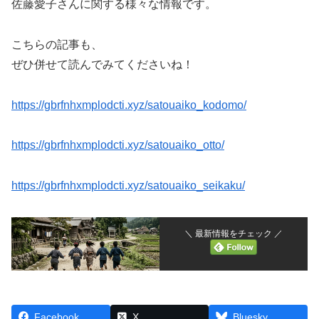
佐藤愛子さんに関する様々な情報です。
こちらの記事も、
ぜひ併せて読んでみてくださいね！
https://gbrfnhxmplodcti.xyz/satouaiko_kodomo/
https://gbrfnhxmplodcti.xyz/satouaiko_otto/
https://gbrfnhxmplodcti.xyz/satouaiko_seikaku/
＼ 最新情報をチェック ／
Facebook
X
Bluesky