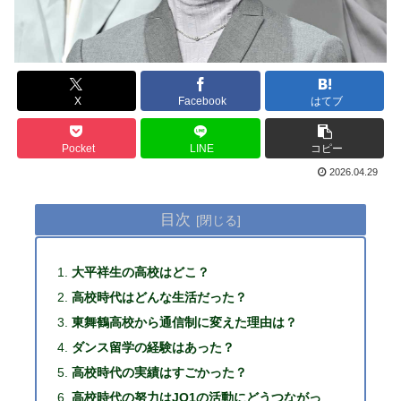
X
Facebook
はてブ
Pocket
LINE
コピー
2026.04.29
目次
大平祥生の高校はどこ？
高校時代はどんな生活だった？
東舞鶴高校から通信制に変えた理由は？
ダンス留学の経験はあった？
高校時代の実績はすごかった？
高校時代の努力はJO1の活動にどうつながっ