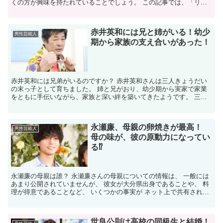
くの方が興味を持たれていることでしょう。 ​この記事では、「リリ
ー・フランキー、本名」というキーワードに焦点を当て...
赤井英和には兄と姉がいる！幼少
男性芸能人
期から家族の支え合いがあった！
赤井英和には兄弟がいるのですか？ 赤井英和さんは三人きょうだい
の末っ子として育ちました。 姉と兄がおり、幼少期から実家で家業
をともに手伝いながら、家族と深い絆を築いてきたようです。 三人
きょうだいの一番下という立ち位置は、大らかな性格の原点...
永瀬廉、母親の卵焼きが最高！
男性芸能人
母の味が、彼の原動力になってい
る⁉
永瀬廉の母親は誰？ 永瀬廉さんの母親についての情報は、 一般には
あまり公開されていませんが、 彼女が大分県出身であることや、 料
理が得意であることなど、 いくつかの事実が ネット上で共有されて
います。 永瀬廉の母親はどんな人？ 永瀬廉さんの...
世良公則は高校の同級生と結婚！