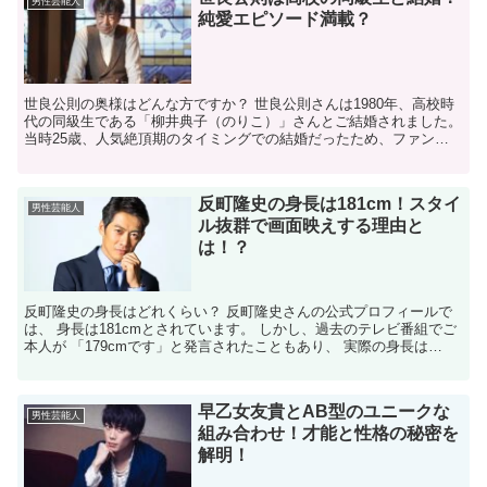
男性芸能人
純愛エピソード満載？
世良公則の奥様はどんな方ですか？ 世良公則さんは1980年、高校時
代の同級生である「柳井典子（のりこ）」さんとご結婚されました。
当時25歳、人気絶頂期のタイミングでの結婚だったため、ファンに
とっては大きな驚きだったようです。 典子さんは当...
反町隆史の身長は181cm！スタイ
男性芸能人
ル抜群で画面映えする理由と
は！？
反町隆史の身長はどれくらい？ 反町隆史さんの公式プロフィールで
は、 身長は181cmとされています。 しかし、過去のテレビ番組でご
本人が 「179cmです」と発言されたこともあり、 実際の身長は
179cmから 181cmの間と考えられます。...
早乙女友貴とAB型のユニークな
男性芸能人
組み合わせ！才能と性格の秘密を
解明！