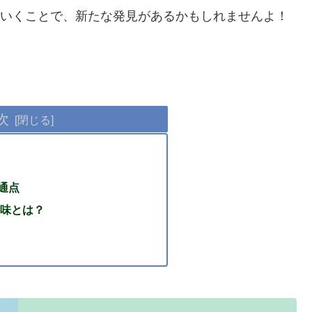
ていくことで、新たな発見があるかもしれませんよ！
次
通点
味とは？