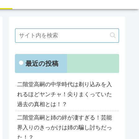
最近の投稿
二階堂高嗣の中学時代は剃り込みを入
れるほどヤンチャ！尖りまくっていた
過去の真相とは！？
二階堂高嗣と姉の絆が凄すぎる！芸能
界入りのきっかけは姉の騙し討ちだっ
た！？