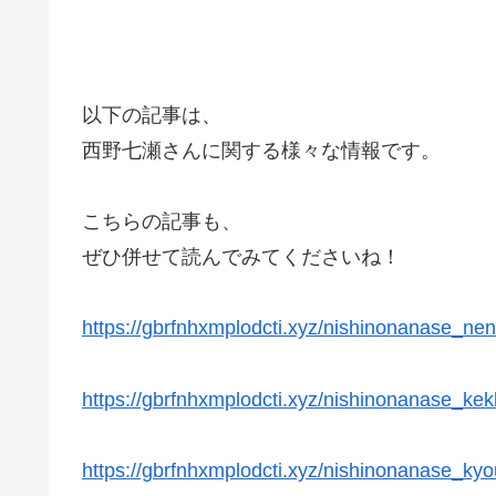
以下の記事は、
西野七瀬さんに関する様々な情報です。
こちらの記事も、
ぜひ併せて読んでみてくださいね！
https://gbrfnhxmplodcti.xyz/nishinonanase_ne
https://gbrfnhxmplodcti.xyz/nishinonanase_kek
https://gbrfnhxmplodcti.xyz/nishinonanase_kyo