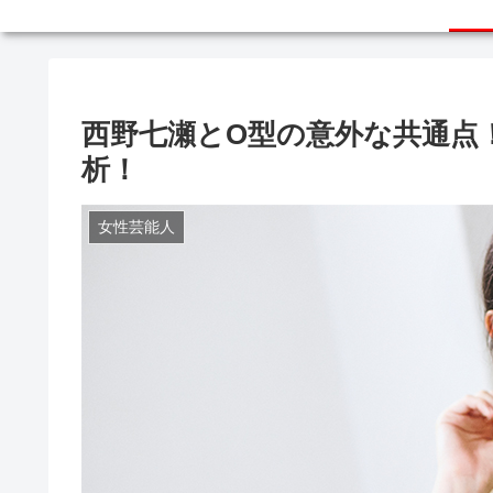
西野七瀬とO型の意外な共通点
析！
女性芸能人