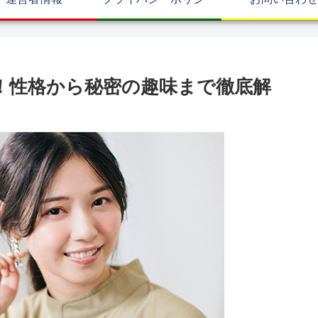
！性格から秘密の趣味まで徹底解