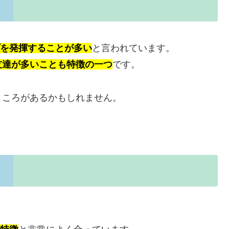
プを発揮することが多い
と言われています。
友達が多いことも特徴の一つ
です。
ところがあるかもしれません。