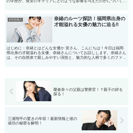
の学歴が、彼女のキャリアにどのような影響を与えたのかについてお
話しします。中村アンさんは、その美貌だけでなく、彼女の教...
奈緒のルーツ探訪！福岡県出身の
女性芸能人
才能溢れる女優の魅力に迫る‼
はじめに：奈緒とはどんな女優か 皆さん、こんにちは！今日は福岡
県出身の才能溢れる女優、奈緒さんについてお話しします。奈緒さん
は、その自然体で親しみやすい演技と、魅力的な人柄で多くのファン
を魅了しています。彼女の出演するドラマや映画は、いつも...
榮倉奈々の父親は警察官！？親子の絆を
探る！
三浦翔平の驚きの年収！最新情報と彼の
成功の秘密を解明！