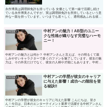
永作博美は調理師免許を持っている 女優として第一線で活躍し続け
ている永作博美さんですが、実は調理師免許を所持しているという意
外な一面を持っています。いつまでも若々しく、透明感あふれる彼女
がプロ級の料理の知識を持っていると聞くと、なんだか親近...
中村アンの魅力！AB型のユニー
女性芸能人
クな性格が織りなす完璧なハーモ
ニー！
中村アンの魅力とは何か？ 中村アンさんと言えば、その明るくて親
しみやすいキャラクターで多くのファンを魅了しています。彼女の魅
力は、その外見だけでなく、彼女の人柄や才能にもあります。中村ア
ンさんは、モデルや女優として活躍する一方で、彼女の自然...
中村アンの学歴が彼女のキャリア
女性芸能人
に与えた影響！成功への階段を登
る秘訣‼
中村アンの学歴が彼女のキャリアに与えた影響 こんにちは、皆さ
ん！今日は、日本のエンターテイメント業界で活躍する中村アンさん