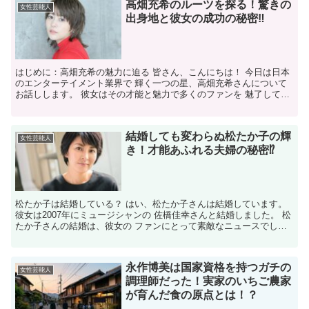
高畑充希のルーツを探る！驚きの
女性芸能人
出身地と彼女の成功の秘密‼
はじめに：高畑充希の魅力に迫る 皆さん、こんにちは！ 今日は日本
のエンターテイメント業界で 輝く一つの星、高畑充希さんについて
お話しします。 彼女はその才能と魅力で多くのファンを 魅了してい
ますが、 彼女の成功の背景には どのような要素が...
結婚しても変わらぬ松たか子の輝
女性芸能人
き！才能あふれる夫婦の秘密⁉
松たか子は結婚している？ はい、松たか子さんは結婚しています。
彼女は2007年にミュージシャンの 佐橋佳幸さんと結婚しました。 松
たか子さんの結婚は、彼女の ファンにとって素敵なニュースでし
た。 彼女がプライベートでも幸せを 見つけたこと...
永作博美は国家資格を持つガチの
女性芸能人
調理師だった！実家のいちご農家
が育んだ食の原点とは！？