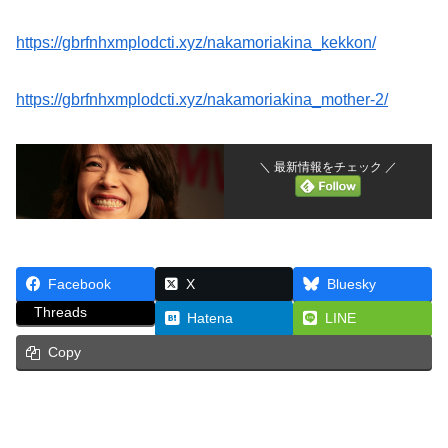
https://gbrfnhxmplodcti.xyz/nakamoriakina_kekkon/
https://gbrfnhxmplodcti.xyz/nakamoriakina_mother-2/
＼ 最新情報をチェック ／
Facebook
X
Bluesky
Threads
Hatena
LINE
Copy