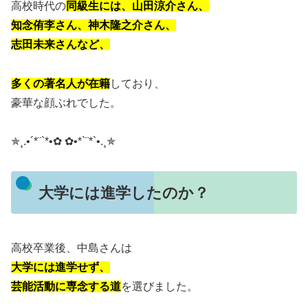
高校時代の
同級生には、山田涼介さん、
知念侑李さん、神木隆之介さん、
志田未来さんなど、
多くの著名人が在籍
しており、
豪華な顔ぶれでした。
✯¸.•´*¨`*•✿ ✿•*`¨*`•.¸✯
大学には進学したのか？
高校卒業後、中島さんは
大学には進学せず、
芸能活動に専念する道
を選びました。