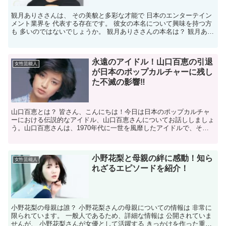
観月ありささんは、 その美貌と多彩な才能で 日本のエンターテイン
メント業界を 代表する存在です。 彼女の本名について興味を持つ方
も 多いのではないでしょうか。 観月ありささんの本名は？ 観月あり
ささんの 本名は「観月ありさ」です。 芸名では...
永遠のアイドル！山口百恵の引退
女性芸能人
が日本のポップカルチャーに残し
た不滅の影響‼
山口百恵とは？ 皆さん、こんにちは！今日は日本のポップカルチャ
ーにおける伝説的なアイドル、山口百恵さんについてお話ししましょ
う。山口百恵さんは、1970年代に一世を風靡したアイドルで、その
美しいルックスと魅力的な歌声で多くのファンを魅了しま...
小野花梨と母親の絆に感動！知ら
女性芸能人
れざるエピソードを紹介！
小野花梨の母親は誰？ 小野花梨さんの母親についての情報は 非常に
限られています。 一般人であるため、詳細な情報は 公開されていま
せんが、 小野花梨さんが女優として活躍する きっかけを作った重要