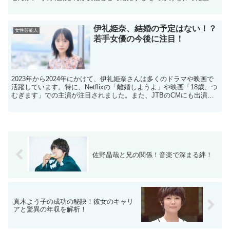
な人物であることが 知られています。 小野花梨の...
伊礼姫奈、結婚の予定はない！？
女性芸能人
若手女優の今後に注目！
2023年から2024年にかけて、伊礼姫奈さんは多くのドラマや映画で
活躍しています。特に、Netflixの「離婚しようよ」や映画「18歳、つ
むぎます」での主演が注目されました。また、JTBのCMにも出演
し、その可愛らしい姿が話題になっていま...
佐野晶哉と兄の関係！音楽で深まる絆！
真木よう子の成功の秘訣！彼女のキャリ
アと驚異の年収を解析！