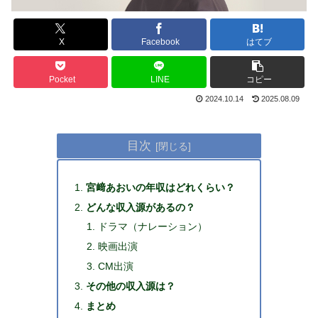
X
Facebook
はてブ
Pocket
LINE
コピー
2024.10.14
2025.08.09
目次
宮﨑あおいの年収はどれくらい？
どんな収入源があるの？
ドラマ（ナレーション）
映画出演
CM出演
その他の収入源は？
まとめ