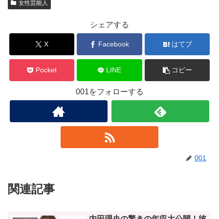
女性芸能人
シェアする
X
Facebook
はてブ
Pocket
LINE
コピー
001をフォローする
001
関連記事
内田理央の驚きの年収大公開！彼