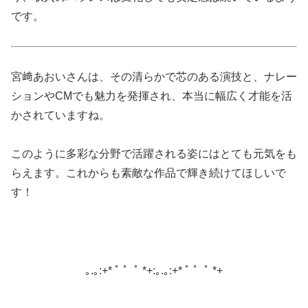
です。
宮﨑あおいさんは、その清らかで芯のある演技と、ナレー
ションやCMでも魅力を発揮され、本当に幅広く才能を活
かされていますね。
このように多彩な分野で活躍される姿にはとても元気をも
らえます。これからも素敵な作品で輝き続けてほしいで
す！
｡.｡:+* ﾟ ゜ﾟ *+:｡.｡:+* ﾟ ゜ﾟ *+