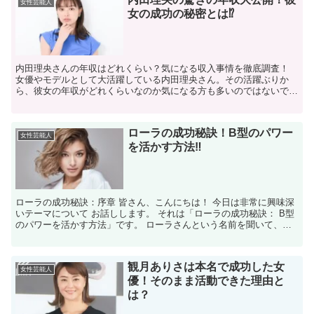
女性芸能人
女の成功の秘密とは⁉
内田理央さんの年収はどれくらい？気になる収入事情を徹底調査！
女優やモデルとして大活躍している内田理央さん。その活躍ぶりか
ら、彼女の年収がどれくらいなのか気になる方も多いのではないでし
ょうか。バラエティ番組や映画、CM出演など多岐にわたる活...
ローラの成功秘訣！B型のパワー
女性芸能人
を活かす方法‼
ローラの成功秘訣：序章 皆さん、こんにちは！ 今日は非常に興味深
いテーマについて お話しします。 それは「ローラの成功秘訣： B型
のパワーを活かす方法」です。 ローラさんという名前を聞いて、皆
さんは どんなイメージを持ちますか？ 彼女は、そ...
観月ありさは本名で成功した女
女性芸能人
優！そのまま活動できた理由と
は？