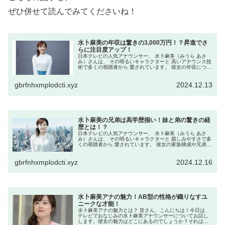
ぜひ併せて読んでみてくださいね！
水卜麻美の年収は驚きの3,000万円！？昇進でさ
らに注目度アップ！
日本テレビの人気アナウンサー、 水卜麻美（みうら あさ
み）さんは、 その明るいキャラクターと 高いアナウンス技
術で多くの視聴者から 愛されています。 彼女の年収につい
て 詳しく見ていきましょう。 水卜麻美の現在の年収は？
2024年6月1日...
gbrfnhxmplodcti.xyz
2024.12.13
水卜麻美の兄弟は高学歴揃い！妹と弟の驚きの経
歴とは！？
日本テレビの人気アナウンサー、 水卜麻美（みうら あさ
み）さんは、 その明るいキャラクターと 親しみやすさで多
くの視聴者から 愛されています。 彼女の家族構成や兄弟に
ついて 詳しく見ていきましょう。 水卜麻美の家族構成は？
水卜麻美さんの家...
gbrfnhxmplodcti.xyz
2024.12.16
水卜麻美アナの魅力！AB型の性格が織りなすユ
ニークな才能！
水卜麻美アナの魅力とは？ 皆さん、こんにちは！今日は、
テレビでおなじみの水卜麻美アナウンサーについてお話し
します。彼女の魅力はどこにあるのでしょうか？それは、