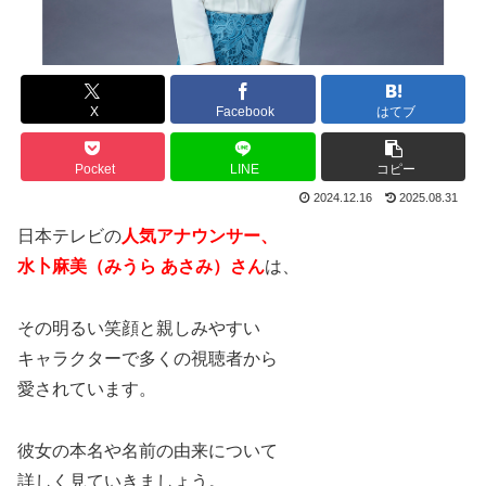
X
Facebook
はてブ
Pocket
LINE
コピー
2024.12.16
2025.08.31
日本テレビの
人気アナウンサー、
水卜麻美（みうら あさみ）さん
は、
その明るい笑顔と親しみやすい
キャラクターで多くの視聴者から
愛されています。
彼女の本名や名前の由来について
詳しく見ていきましょう。