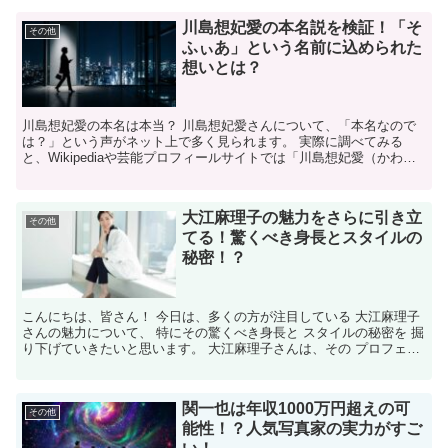
川島想妃愛の本名説を検証！「そ
その他
ふぃあ」という名前に込められた
想いとは？
川島想妃愛の本名は本当？ 川島想妃愛さんについて、「本名なので
は？」という声がネット上で多く見られます。 実際に調べてみる
と、Wikipediaや芸能プロフィールサイトでは「川島想妃愛（かわし
ま そふぃあ）」という名前で活動していた記録が残...
大江麻理子の魅力をさらに引き立
その他
てる！驚くべき身長とスタイルの
秘密！？
こんにちは、皆さん！ 今日は、多くの方が注目している 大江麻理子
さんの魅力について、 特にその驚くべき身長と スタイルの秘密を 掘
り下げていきたいと思います。 大江麻理子さんは、その プロフェッ
ショナルなアプローチと 魅力的な外見で 多くの...
関一也は年収1000万円超えの可
その他
能性！？人気写真家の実力がすご