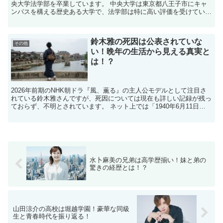
央大学法学部を卒業しています。 ​中央大学は東京都八王子市にキャ
ンパスを構える歴史ある大学で、法学部は特に高い評価を受けていま
す。​ 田辺アナウンサーは、この環境で学問を深めなが...
鈴木雅の死因は公表されていな
その他
い！晩年の生活から見える真実と
は！？
2026年前期のNHK朝ドラ『風、薫る』の主人公モデルとして注目さ
れている鈴木雅さんですが、死因については現在も詳しい記録が残っ
ておらず、不明とされています。 ネット上では「1940年6月11日に
83歳で死去」と紹介されることが多いものの、...
水卜麻美の兄弟は高学歴揃い！妹と弟の
驚きの経歴とは！？
山田涼介の高校は堀越学園！豪華な同級
生と青春時代を振り返る！