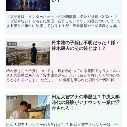
い！
※本記事は、インターネット上の公開情報（テレビ番組・SNS・ウ
ェブ記事など）をもとに整理・紹介しています。内容については、で
きる限り正確性に配慮しておりますが、最新情報や正式発表とは異な
る場合があります。 ※人物への誹謗中傷や断定的な表現を...
鈴木雅の子孫は不明だった！孫・
その他
鈴木康夫のその後とは！？
鈴木雅さんの子孫については、現在わかっている範囲では長女・みつ
さんの長男にあたる「鈴木康夫さん」という孫が存在した可能性があ
るとされています。 ただし、この情報も限られた資料や一部の解説
記事で触れられている程度であり、詳しい経歴や人物像まで...
田辺大智アナの学歴は？中央大学
その他
時代の経験がアナウンサー業に活
かされる！
田辺大智アナウンサーの大学はどこ？ 田辺大智アナウンサーは、中