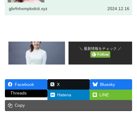
その明るく親しみやすいキャラクターにあります。水卜ア
ナは、その笑顔と元気な振る舞い...
gbrfnhxmplodcti.xyz
2024.12.16
＼ 最新情報をチェック ／
Facebook
X
Bluesky
Threads
Hatena
LINE
Copy