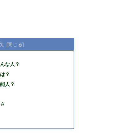
次
んな人？
は？
能人？
＆A