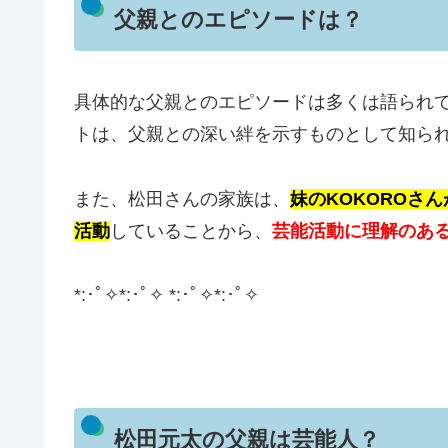
父親とのエピソードは？
具体的な父親とのエピソードは多くは語られ
トは、父親との深い絆を示すものとして知ら
また、松田さんの家族は、
妹のKOKOROさ
活動
していることから、
芸能活動に理解のあ
*:･ﾟ✧*:･ﾟ✧ *:･ﾟ✧*:･ﾟ✧
松田元太の父親は芸能人？