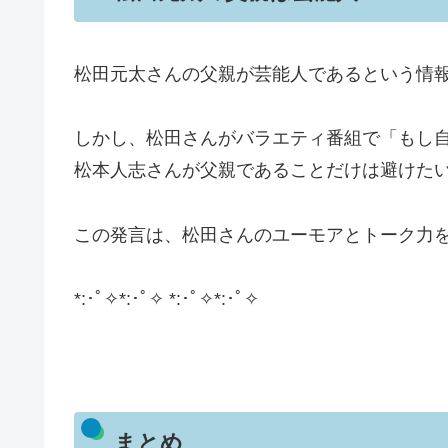
松田元太さんの父親が芸能人であるという情
しかし、松田さんがバラエティ番組で「もし
松本人志さんが父親であることだけは避けた
この発言は、松田さんのユーモアとトーク力
​*:･ﾟ✧*:･ﾟ✧ *:･ﾟ✧*:･ﾟ✧
まとめ