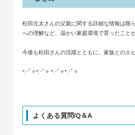
松田元太さんの父親に関する詳細な情報は限
への理解など、温かい家庭環境で育ったこと
今後も松田さんの活躍とともに、家族とのエ
​*:･ﾟ✧*:･ﾟ✧ *:･ﾟ✧*:･ﾟ✧
よくある質問/Q＆A