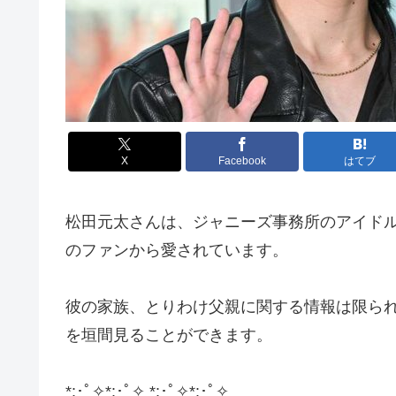
X
Facebook
はてブ
松田元太さんは、ジャニーズ事務所のアイドルグル
のファンから愛されています。
彼の家族、とりわけ父親に関する情報は限ら
を垣間見ることができます。
​*:･ﾟ✧*:･ﾟ✧ *:･ﾟ✧*:･ﾟ✧