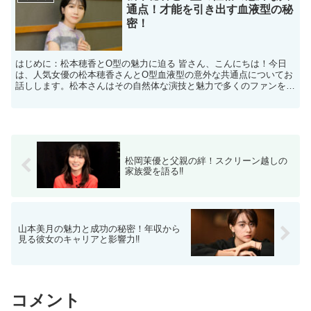
通点！才能を引き出す血液型の秘
密！
はじめに：松本穂香とO型の魅力に迫る 皆さん、こんにちは！今日
は、人気女優の松本穂香さんとO型血液型の意外な共通点についてお
話しします。松本さんはその自然体な演技と魅力で多くのファンを魅
了していますが、彼女の血液型がO型であることもまた、彼...
松岡茉優と父親の絆！スクリーン越しの
家族愛を語る‼
山本美月の魅力と成功の秘密！年収から
見る彼女のキャリアと影響力‼
コメント