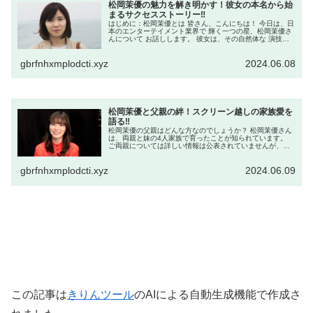
松岡茉優の魅力を解き明かす！彼女の本名から始
まるサクセスストーリー‼
はじめに：松岡茉優とは 皆さん、こんにちは！ 今日は、日
本のエンターテイメント業界で 輝く一つの星、松岡茉優さ
んについて お話しします。 彼女は、その自然体な 演技と
魅力的な人柄で、多くのファンを 魅了しています。 では、
松岡茉優さんの魅力...
gbrfnhxmplodcti.xyz
2024.06.08
松岡茉優と父親の絆！スクリーン越しの家族愛を
語る‼
松岡茉優の父親はどんな方なのでしょうか？ 松岡茉優さん
は、両親と妹の4人家族で育ったことが知られています。
ご両親については詳しい情報は公表されていませんが、若
くしてご結婚されたとのことで、お父さまは現在50代前半
から半ばくらいと推測されま...
gbrfnhxmplodcti.xyz
2024.06.09
この記事は
きりんツール
のAIによる自動生成機能で作成さ