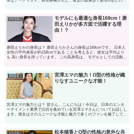
名なアーティスト、椎名林檎さんと、彼女の血液型であるO型との関
係です。血液型が個人の性格や才能にどのように影響を与え...
モデルにも最適な身長169cm！唐
女性芸能人
田えりかが多方面で活躍する理
由！？
唐田えりかの身長は？ 唐田えりかさんの身長は169cmです。 日本人
女性の平均身長が約158cmである ことを考えると、彼女は平均より
も 高い身長を持っています。 この高身長は、 モデルとしての活動に
おいても 大きなアドバンテージとなってい...
宮澤エマの魅力！O型の性格が織
女性芸能人
りなすユニークな才能！
宮澤エマの魅力とは？ 皆さん、こんにちは！今日は、日本のエンタ
ーテイメント業界で注目を集めている宮澤エマさんについてお話しし
ます。彼女はそのユニークな才能と魅力で多くのファンを魅了してい
ますが、その背景には彼女の性格と血液型が大きく関係して...
松本穂香とO型の性格の意外な共
女性芸能人