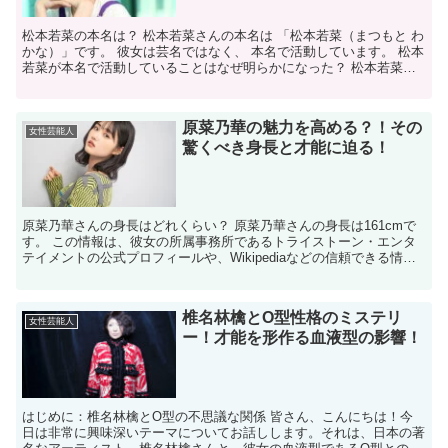
松本若菜の本名は？ 松本若菜さんの本名は 「松本若菜（まつもと わ
かな）」です。 彼女は芸名ではなく、 本名で活動しています。 松本
若菜が本名で活動していることはなぜ明らかになった？ 松本若菜さ
んが 本名で活動していることは、 彼女自身がイ...
原菜乃華の魅力を高める？！その
女性芸能人
驚くべき身長と才能に迫る！
原菜乃華さんの身長はどれくらい？ 原菜乃華さんの身長は161cmで
す。 この情報は、彼女の所属事務所であるトライストーン・エンタ
テイメントの公式プロフィールや、Wikipediaなどの信頼できる情報
源から確認できます。 日本人女性の平均身長...
椎名林檎とO型性格のミステリ
女性芸能人
ー！才能を形作る血液型の影響！
はじめに：椎名林檎とO型の不思議な関係 皆さん、こんにちは！今
日は非常に興味深いテーマについてお話しします。それは、日本の著