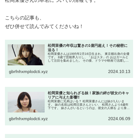
松岡茉優さんの本名についての情報です。
こちらの記事も、
ぜひ併せて読んでみてくださいね！
松岡茉優の年収は驚きの1億円超え！その秘密に
迫る！
松岡茉優さんは1995年2月16日生まれ、 東京都出身の女優
です。 8歳で芸能界入りし、「おはスタ」の おはガールと
して注目を集めました。 その後、ドラマや映画で活躍し、
「桐島、部活やめるってよ」や 「万引き家族」などで高い
評価を得ていま...
gbrfnhxmplodcti.xyz
2024.10.13
松岡茉優と知られざる妹！家族の絆が彼女のキャ
リアに与えた影響‼
松岡茉優に兄弟はいる？ 松岡茉優さんには妹が1人いま
す。 妹の名前は松岡日菜さんといい、 松岡さんより4歳年
下です。 妹さんがいるというのは、彼女の人柄を より身近
に感じさせますね！ 松岡茉優の兄弟はどんな人？ 松岡日菜
さんは、過去に子役と...
gbrfnhxmplodcti.xyz
2024.06.09