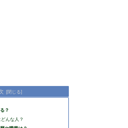
。
次
る？
はどんな人？