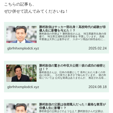
こちらの記事も、
ぜひ併せて読んでみてくださいね！
勝村政信はサッカー部出身！高校時代の経験が俳
優人生に影響を与えた！？
勝村政信の学歴は？ 勝村政信さんは、 埼玉県蕨市出身の俳
優で、 埼玉県立浦和北高等学校を 卒業しています。 高校
卒業後は大学には進学せず、 スポーツ用品の卸売会社に就
職しました。 高校時代の部活動は？ 浦和北高等学校在学
中、勝村さんは ...
gbrfnhxmplodcti.xyz
2025.02.24
勝村政信の驚きの年収大公開！彼の成功の秘密と
は！？
勝村政信さんは、日本の俳優として 長年にわたり多くの作
品に出演し、 その実力と多才さで知られています。 彼の年
収については 公式な発表はありませんが、 推定される収入
源と その内訳を見ていきましょう。 勝村政信さんの年収は
どのくらい？ 一般...
gbrfnhxmplodcti.xyz
2024.08.18
勝村政信の父親は佃煮職人だった！厳格な教育が
俳優人生に影響！？
勝村政信の父親はどのような人？ 勝村政信さんの父親は、