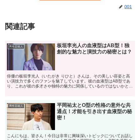
001
関連記事
板垣李光人の血液型はAB型！独
男性芸能人
創的な魅力と演技力の秘密とは？
俳優の板垣李光人（いたがき りひと）さんは、その美しい容姿と高
い演技力で多くのファンを魅了しています。彼の血液型はAB型であ
り、これが彼の多才さや独特の魅力に関係しているのではないかと注
目されています。 今回は、「板垣李光人、AB型」という...
平岡祐太とO型の性格の意外な共
男性芸能人
通点！才能を引き出す血液型の秘
密！
こんにちは、皆さん！今日は非常に興味深いトピックについてお話し