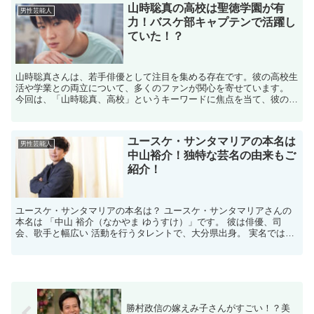
山時聡真の高校は聖徳学園が有
男性芸能人
力！バスケ部キャプテンで活躍し
ていた！？
山時聡真さんは、若手俳優として注目を集める存在です。彼の高校生
活や学業との両立について、多くのファンが関心を寄せています。
今回は、「山時聡真、高校」というキーワードに焦点を当て、彼の高
校時代のエピソードや学業との両立について詳しくご紹介し...
ユースケ・サンタマリアの本名は
男性芸能人
中山裕介！独特な芸名の由来もご
紹介！
ユースケ・サンタマリアの本名は？ ユースケ・サンタマリアさんの
本名は 「中山 裕介（なかやま ゆうすけ）」です。 彼は俳優、司
会、歌手と幅広い 活動を行うタレントで、大分県出身。 実名ではや
や地味な印象があったため、 後に「ユースケ・サンタ...
勝村政信の嫁えみ子さんがすごい！？美