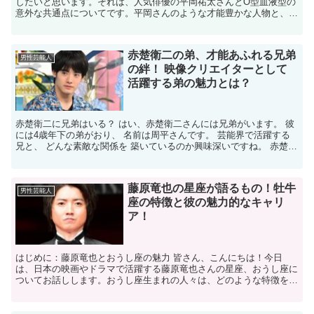
したいと思います。それは、人気俳優の平岡祐太さんとO型血液型の
意外な共通点についてです。平岡さんのような才能豊かな人物と、血
液型がどのように関連しているのか、詳しく見ていきましょ...
赤楚衛二の弟、才能あふれる兄弟
男性芸能人
の絆！ 映像クリエイターとして
活躍する弟の魅力とは？
赤楚衛二に兄弟はいる？ はい、赤楚衛二さんには兄弟がいます。 彼
には4歳年下の弟がおり、 名前は周平さんです。 芸能界で活躍する
兄と、 どんな素敵な関係を 築いているのか興味深いですね。 赤楚衛
二の兄弟はどんな人？ 赤楚衛二さんの弟、周平さ...
藤原竜也の星座が語るもの！牡牛
男性芸能人
座の特徴と彼の魅力的なキャリ
ア！
はじめに：藤原竜也とおうし座の魅力 皆さん、こんにちは！今日
は、日本の映画やドラマで活躍する藤原竜也さんの星座、おうし座に
ついてお話しします。おうし座生まれの人々は、どのような特徴を持
ち、それがどのように藤原さんのキャリアに影響を与えている...