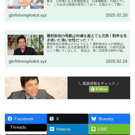
東京・日本橋にある老舗佃煮店「日本橋鮒佐」の職人でし
た。 このお店は親戚が経営しており、父親はそこで働いて
いました。厳格な性格で、家庭内でもその影響があったと
されています。 父親の職...
gbrfnhxmplodcti.xyz
2025.02.20
勝村政信の母親は90歳を超えても元気！戦争を生
き抜いた強い女性だった！？
勝村政信の母親はどのような人？ 勝村政信さんの母親は、
東京・日本橋にある老舗佃煮店「日本橋鮒佐」の初代店員
として働いていました。 彼女は、第二次世界大戦中の硫黄
島から避難した非戦闘員でもあり、戦争の厳しい時代を生
き抜いてきた経験を持っていま...
gbrfnhxmplodcti.xyz
2025.02.24
＼ 最新情報をチェック ／
Facebook
X
Bluesky
Threads
Hatena
LINE