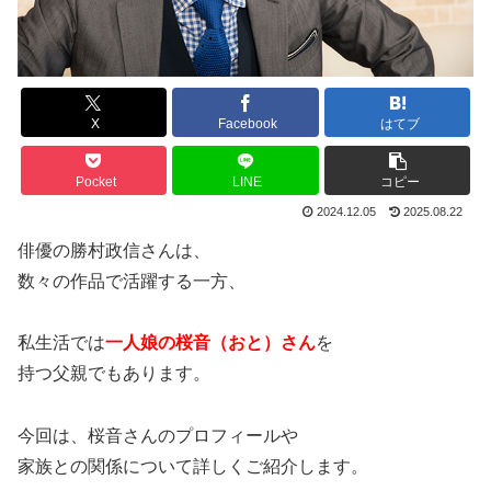
X
Facebook
はてブ
Pocket
LINE
コピー
2024.12.05
2025.08.22
俳優の勝村政信さんは、
数々の作品で活躍する一方、
私生活では
一人娘の桜音（おと）さん
を
持つ父親でもあります。
今回は、桜音さんのプロフィールや
家族との関係について詳しくご紹介します。