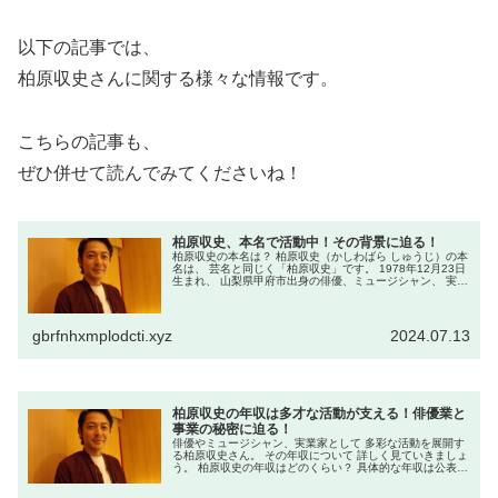
以下の記事では、
柏原収史さんに関する様々な情報です。
こちらの記事も、
ぜひ併せて読んでみてくださいね！
柏原収史、本名で活動中！その背景に迫る！
柏原収史の本名は？ 柏原収史（かしわばら しゅうじ）の本
名は、 芸名と同じく「柏原収史」です。 1978年12月23日
生まれ、 山梨県甲府市出身の俳優、ミュージシャン、 実業
家として知られています。 柏原収史が本名で活動している
ことはなぜ明...
gbrfnhxmplodcti.xyz
2024.07.13
柏原収史の年収は多才な活動が支える！俳優業と
事業の秘密に迫る！
俳優やミュージシャン、実業家として 多彩な活動を展開す
る柏原収史さん。 その年収について 詳しく見ていきましょ
う。 柏原収史の年収はどのくらい？ 具体的な年収は公表さ
れていませんが、 俳優業、音楽活動、プロデュース業、 実
業家としての収入を...