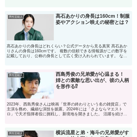
及川さんは、俳優、歌手、そしてエンターテイナーとして多...
髙石あかりの身長は160cm！制服
男性芸能人
姿やアクション映えの秘密とは？
髙石あかりの身長はどれくらい？公式データから見る真実 髙石あか
りさんの身長は160cmです。 複数の信頼できる情報源がこの数字を
記載しており、公称の身長として広く受け入れられています。 なぜ
「160cm」が公表されている？信頼できるプロフィ...
西島秀俊の兄弟愛が心温まる！
男性芸能人
姉との素敵な思い出が、彼の人柄
を形作る⁉
2023年、西島秀俊さんは映画「世界の終わりという名の雑貨店」で
主演を務め、繊細な演技を披露。2024年には「さよならマエスト
ロ」で天才指揮者役に挑戦し、新境地を開きました。 活躍を続ける
西島秀俊さんですが、お姉さまがいらっしゃることはご存...
横浜流星と弟・海斗の兄弟愛がす
男性芸能人