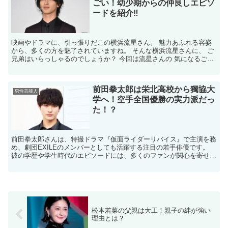
ごい！幼少期からの仲良しエピソ
ードを紹介‼
映画やドラマに、引っ張りだこの横浜流星さん。 魅力あふれる容姿
から、多くの方を魅了されていますね。 そんな横浜流星さんに、 ご
兄弟はいらっしゃるのでしょうか？ 今回は流星さんの 気になるご兄
弟の存在についてお伝えしていきます！ 【横浜流星さ...
前田拳太郎は栄北高校から獨協大
男性芸能人
学へ！空手全国優勝の実力派だっ
た！？
前田拳太郎さんは、特撮ドラマ『仮面ライダーリバイス』で主演を務
め、劇団EXILEのメンバーとしても活躍する注目の若手俳優です。
彼の学歴や学生時代のエピソードには、多くのファンが関心を寄せて
います。 今回は、「前田拳太郎、学歴」というキーワ...
松本若菜の父親は大工！親子の絆が強い
理由とは？