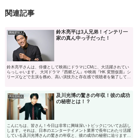
関連記事
鈴木亮平は3人兄弟！インテリ一
男性芸能人
家の真ん中っ子だった！
鈴木亮平さんは、俳優として映画にドラマにCMに、大活躍されてい
らっしゃいます。 大河ドラマ『西郷どん』や映画『HK 変態仮面』シ
リーズなどで主演を務め、高い演技力と存在感で視聴者を魅了してい
ます。2023年は、映画『エゴイスト』や『TOKY...
及川光博の驚きの年収！彼の成功
男性芸能人
の秘密とは！？
こんにちは、皆さん！今日は非常に興味深いトピックについてお話し
します。それは、日本のエンターテイメント業界で長年にわたり活躍
している及川光博さんの驚きの年収と、彼の成功の秘密に迫ります。