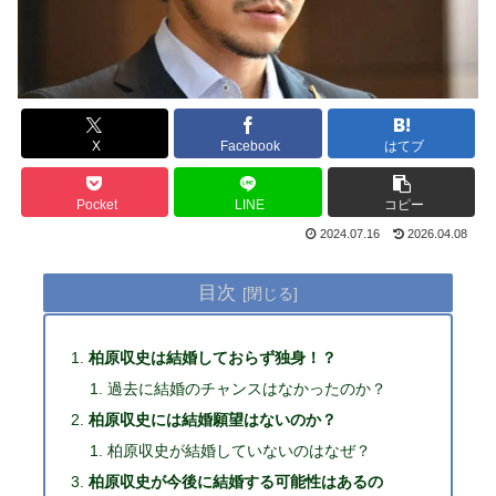
X
Facebook
はてブ
Pocket
LINE
コピー
2024.07.16
2026.04.08
目次
柏原収史は結婚しておらず独身！？
過去に結婚のチャンスはなかったのか？
柏原収史には結婚願望はないのか？
柏原収史が結婚していないのはなぜ？
柏原収史が今後に結婚する可能性はあるの