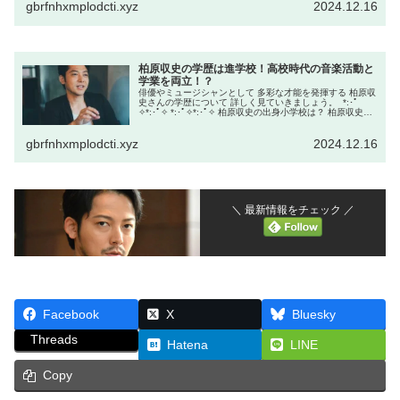
gbrfnhxmplodcti.xyz
2024.12.16
柏原収史の学歴は進学校！高校時代の音楽活動と
学業を両立！？
俳優やミュージシャンとして 多彩な才能を発揮する 柏原収
史さんの学歴について 詳しく見ていきましょう。 *:･ﾟ
✧*:･ﾟ✧ *:･ﾟ✧*:･ﾟ✧ 柏原収史の出身小学校は？ 柏原収史さ
んは、山梨県甲府市にある 公立校、甲府市立貢川小学校
を...
gbrfnhxmplodcti.xyz
2024.12.16
＼ 最新情報をチェック ／
Facebook
X
Bluesky
Threads
Hatena
LINE
Copy