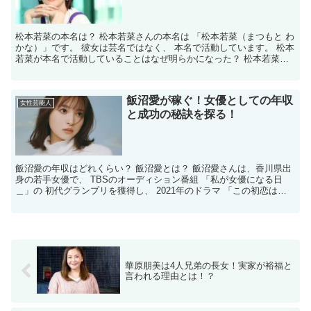
松本若菜の本名は？ 松本若菜さんの本名は 「松本若菜（まつもと わ
かな）」です。 彼女は芸名ではなく、 本名で活動しています。 松本
若菜が本名で活動していることはなぜ明らかになった？ 松本若菜さ
んが 本名で活動していることは、 彼女自身がイ...
飯沼愛が稼ぐ！女優としての年収
女性芸能人
と成功の秘訣を探る！
飯沼愛の年収はどれくらい？ 飯沼愛とは？ 飯沼愛さんは、香川県出
身の若手女優で、 TBSのオーディション番組 「私が女優になる日
＿」の 初代グランプリを獲得し、 2021年のドラマ 「この初恋はフ
ィクションです」で 華々しくデビューを果たし...
華原朋美は4人兄弟の長女！実家が裕福と
言われる理由とは！？