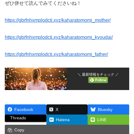
ぜひ併せて読んでみてくださいね！
https://gbrfnhxmplodcti.xyz/kaharatomomi_mother/
https://gbrfnhxmplodcti.xyz/kaharatomomi_kyoudai/
https://gbrfnhxmplodcti.xyz/kaharatomomi_father/
＼ 最新情報をチェック ／
Facebook
X
Bluesky
Threads
Hatena
LINE
Copy