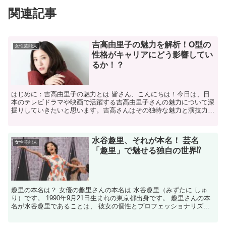
関連記事
吉高由里子の魅力を解析！O型の
女性芸能人
性格がキャリアにどう影響してい
るか！？
はじめに：吉高由里子の魅力とは 皆さん、こんにちは！今日は、日
本のテレビドラマや映画で活躍する吉高由里子さんの魅力について深
掘りしていきたいと思います。吉高さんはその独特な魅力と演技力で
多くのファンを魅了していますが、彼女の性格がどのように...
水谷趣里、それが本名！ 芸名
女性芸能人
「趣里」で魅せる独自の世界⁉
趣里の本名は？ 女優の趣里さんの本名は 水谷趣里（みずたに しゅ
り）です。 1990年9月21日生まれの東京都出身です。 趣里さんの本
名が水谷趣里であることは、 彼女の個性とプロフェッショナリズム
を 象徴しています。 彼女の決断は、自己のア...