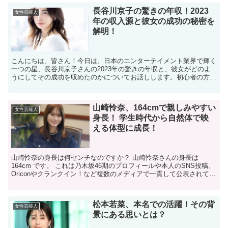
長谷川京子の驚きの年収！2023
女性芸能人
年の収入源と彼女の成功の秘密を
解明！
こんにちは、皆さん！今日は、日本のエンターテイメント業界で輝く
一つの星、長谷川京子さんの2023年の驚きの年収と、彼女がどのよ
うにしてその成功を収めたのかについてお話しします。初心者の方に
も分かりやすく説明していくので、どうぞ最後までお付き...
山崎怜奈、164cmで親しみやすい
女性芸能人
身長！ 学生時代から自然体で映
える体型に成長！
山崎怜奈の身長は何センチなのですか？ 山崎怜奈さんの身長は
164cm です。 これは乃木坂46期のプロフィールや本人のSNS投稿、
Oriconやクランクイン！など複数のメディアで一貫して公表されてい
る情報です。 身長についてご本人も「Tシ...
松本若菜、本名での活躍！その背
女性芸能人
景にある思いとは？