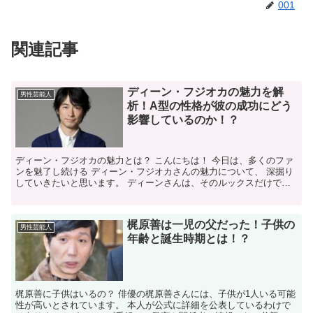
001
関連記事
ディーン・フジオカの魅力を解
男性芸能人
析！A型の性格が彼の成功にどう
影響しているのか！？
ディーン・フジオカの魅力とは？ こんにちは！ 今日は、多くのファ
ンを魅了し続ける ディーン・フジオカさんの魅力について、 深掘り
していきたいと思います。 ディーンさんは、そのルックスだけでな
く、 多才な才能や人柄で多くの人々を 惹きつけてい...
梶原善は一児の父だった！子供の
男性芸能人
年齢と誕生時期とは！？
梶原善に子供はいるの？ 俳優の梶原善さんには、子供が1人いる可能
性が高いとされています。 本人が公式に詳細を公表しているわけで