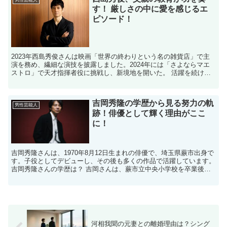
男性芸能人
す！ 厳しさの中に愛を感じるエ
ピソード！
2023年西島秀俊さんは映画「世界の終わりという名の雑貨店」で主
演を務め、繊細な演技を披露しました。2024年には「さよならマエ
ストロ」で天才指揮者役に挑戦し、新境地を開いた。 活躍を続ける
西島秀俊さんですが、今回のブログではお父様に注目し...
吉岡秀隆の学歴から見る努力の軌
男性芸能人
跡！俳優として輝く理由がここ
に！
吉岡秀隆さんは、1970年8月12日生まれの俳優で、埼玉県蕨市出身で
す。子役としてデビューし、その後も多くの作品で活躍しています。
吉岡秀隆さんの学歴は？ 吉岡さんは、蕨市立中央小学校を卒業後、
蕨市立第二中学校に進学しました。 高校は埼玉県...
河相我聞の元妻との離婚理由は？シング