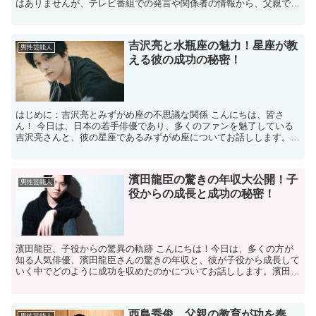
はありませんが、テレビ番組での発言や関係者の情報から、父親であ
ることは広く知られています。 近年の出演番組では、子...
吉沢亮と水瓶座の魅力！星座が教
男性芸能人
える彼の成功の秘密！
はじめに：吉沢亮とみずがめ座の不思議な関係 こんにちは、皆さ
ん！ 今日は、日本の若手俳優であり、多くのファンを魅了している
吉沢亮さんと、彼の星座であるみずがめ座についてお話しします。
吉沢亮さんは、その独特な魅力と才能で数多くの映画やドラマ...
濱田龍臣の驚きの年収大公開！子
男性芸能人
役からの成長と成功の秘密！
濱田龍臣、子役からの驚異の軌跡 こんにちは！今日は、多くの方が
知る人気俳優、濱田龍臣さんの驚きの年収と、彼が子役から成長して
いく中でどのように成功を収めたのかについてお話しします。濱田さ
んは、幼い頃からテレビや映画で活躍し、多くのファンに支...
西島秀俊、父親の教育が功を奏