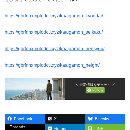
https://gbrfnhxmplodcti.xyz/kaaigamon_kyoudai/
https://gbrfnhxmplodcti.xyz/kaaigamon_seikaku/
https://gbrfnhxmplodcti.xyz/kaaigamon_nensyuu/
https://gbrfnhxmplodcti.xyz/kaaigamon_height/
＼ 最新情報をチェック ／
Facebook
X
Bluesky
Threads
Hatena
LINE