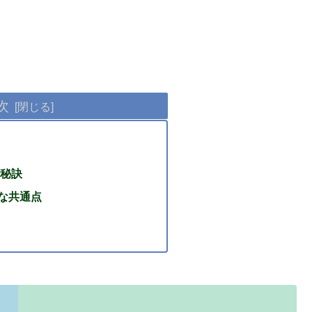
次
秘訣
な共通点