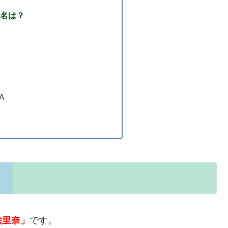
名は？
A
絵里奈」
です。