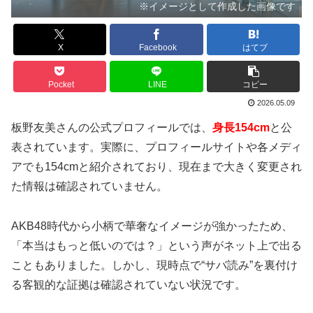
※イメージとして作成した画像です
X
Facebook
はてブ
Pocket
LINE
コピー
2026.05.09
板野友美
さんの公式プロフィールでは、
身長154cm
と公
表されています。実際に、プロフィールサイトや各メディ
アでも154cmと紹介されており、現在まで大きく変更され
た情報は確認されていません。
AKB48時代から小柄で華奢なイメージが強かったため、
「本当はもっと低いのでは？」という声がネット上で出る
こともありました。しかし、現時点で“サバ読み”を裏付け
る客観的な証拠は確認されていない状況です。