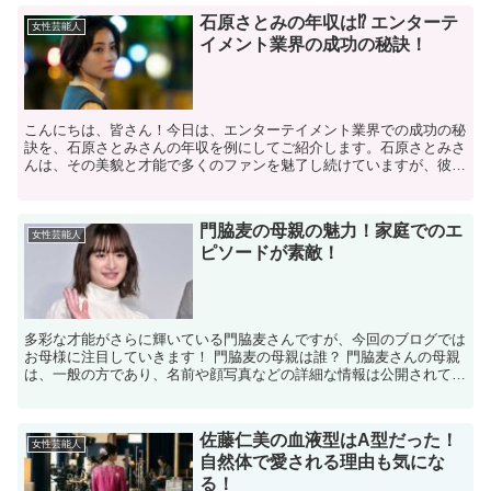
石原さとみの年収は⁉ エンターテ
女性芸能人
イメント業界の成功の秘訣！
こんにちは、皆さん！今日は、エンターテイメント業界での成功の秘
訣を、石原さとみさんの年収を例にしてご紹介します。石原さとみさ
んは、その美貌と才能で多くのファンを魅了し続けていますが、彼女
の成功は何によって支えられているのでしょうか？この記事...
門脇麦の母親の魅力！家庭でのエ
女性芸能人
ピソードが素敵！
多彩な才能がさらに輝いている門脇麦さんですが、今回のブログでは
お母様に注目していきます！ 門脇麦の母親は誰？ 門脇麦さんの母親
は、一般の方であり、名前や顔写真などの詳細な情報は公開されてい
ません。 彼女は専業主婦である可能性が高く、家族を支...
佐藤仁美の血液型はA型だった！
女性芸能人
自然体で愛される理由も気にな
る！