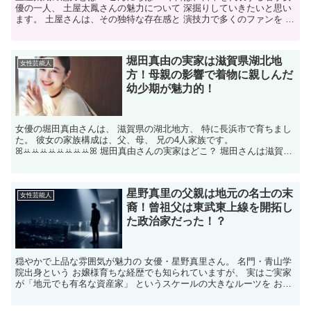
優の一人、 土屋太鳳さんの魅力について 深掘りしていきたいと思い
ます。 土屋さんは、その独特な存在感と 演技力で多くのファンを 魅
了していますが、 彼女の成功にはどのような 要...
堀田真由の実家は滋賀県湖北地
女性芸能人
方！母親の影響で着物に親しんだ
幼少期が魅力的！
女優の堀田真由さんは、 滋賀県の湖北地方、 特に長浜市で育ちまし
た。 彼女の家族構成は、父、母、 兄の4人家族です。
ꕤꕁꕁꕁꕁꕁꕁꕁꕁꕤ 堀田真由さんの実家はどこ？ 堀田さんは滋賀県
長浜市出身で、 湖北地方の豊かな自然と歴史に 囲まれて育...
星野真里の父親は地元の名士の末
女性芸能人
裔！曾祖父は東武東上線を開拓し
た政治家だった！？
穏やかで上品な雰囲気が魅力の 女優・星野真里さん。 名門・青山学
院出身という お嬢様育ちな経歴でも知られていますが、 実はご実家
が「地元でも有名な資産家」 というスケールの大きなルーツを お持
ちなのはご存じでしょうか？ しかし、星野真里さん...