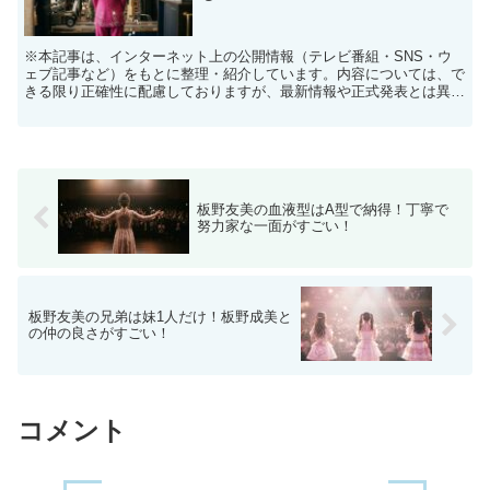
※本記事は、インターネット上の公開情報（テレビ番組・SNS・ウ
ェブ記事など）をもとに整理・紹介しています。内容については、で
きる限り正確性に配慮しておりますが、最新情報や正式発表とは異な
る場合があります。 ※人物への誹謗中傷や断定的な表現を...
板野友美の血液型はA型で納得！丁寧で
努力家な一面がすごい！
板野友美の兄弟は妹1人だけ！板野成美と
の仲の良さがすごい！
コメント