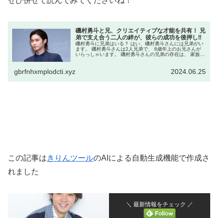
ぜひ併せて読んでみてくださいね！
磯村勇斗と兄、クリエイティブな才能を共有！ 兄
弟で支え合う二人の絆が、彼らの成功を後押し‼
磯村勇斗に兄弟はいる？ はい、磯村勇斗さんには兄弟がい
ます。 磯村勇斗さんは2人兄弟で、 8歳年上のお兄さんが
いらっしゃいます。 磯村勇斗さんの兄弟の存在は、 家族の
絆の大切さを感じさせます。 兄弟愛が彼の人柄や仕事にも
良い影響を与えてい...
gbrfnhxmplodcti.xyz
2024.06.25
この記事は
きりんツール
のAIによる自動生成機能で作成さ
れました
＼ 最新情報をチェック ／