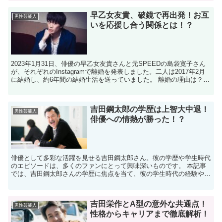
早乙女友貴、破鏡で再出発！お互
男性芸能人
いを応援し合う関係とは！？
2023年1月31日、俳優の早乙女友貴さんと元SPEEDの島袋寛子さん
が、それぞれのInstagramで離婚を発表しました。二人は2017年2月
に結婚し、約6年間の結婚生活を送っていました。 離婚の理由は？
具体的な離婚理由について、二人は...
吉田鋼太郎の学歴は上智大中退！
男性芸能人
俳優への情熱が勝った！？
俳優として多彩な活躍を見せる吉田鋼太郎さん。​彼の学歴や学生時代
のエピソードは、多くのファンにとって興味深いものです。​ 本記事
では、吉田鋼太郎さんの学歴に焦点を当て、彼の学生時代の経験や、
それが現在の俳優活動にどのように影響を与えているの...
吉田栄作とA型の意外な共通点！
男性芸能人
性格からキャリアまで徹底解析！