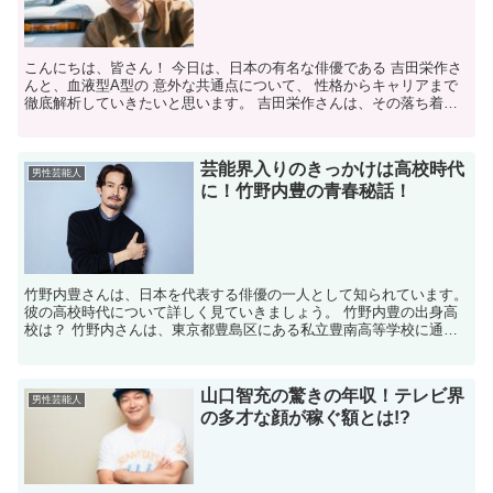
こんにちは、皆さん！ 今日は、日本の有名な俳優である 吉田栄作さ
んと、血液型A型の 意外な共通点について、 性格からキャリアまで
徹底解析していきたいと思います。 吉田栄作さんは、その落ち着い
た魅力と 実力で多くのファンを魅了していますが、...
芸能界入りのきっかけは高校時代
男性芸能人
に！竹野内豊の青春秘話！
竹野内豊さんは、日本を代表する俳優の一人として知られています。
彼の高校時代について詳しく見ていきましょう。 竹野内豊の出身高
校は？ 竹野内さんは、東京都豊島区にある私立豊南高等学校に通っ
ていました。 この学校は、現在の偏差値が特進コースで5...
山口智充の驚きの年収！テレビ界
男性芸能人
の多才な顔が稼ぐ額とは!?