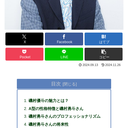
X
Facebook
はてブ
Pocket
LINE
コピー
2024.09.13
2024.11.26
目次
磯村優斗の魅力とは？
A型の性格特徴と磯村勇斗さん
磯村勇斗さんのプロフェッショナリズム
磯村勇斗さんの将来性