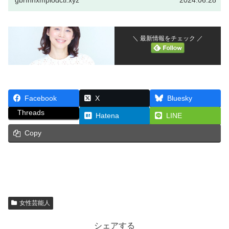
gbrfnhxmplodcti.xyz
2024.06.28
＼ 最新情報をチェック ／
Facebook
X
Bluesky
Threads
Hatena
LINE
Copy
女性芸能人
シェアする