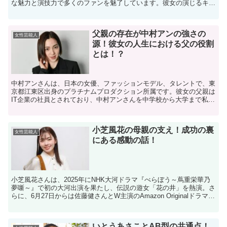
な魅力と演技力で多くのファンを魅了しています。彼女の演じるキャ
ラクターはいつも心に残り、その理由を探るべく、今回は彼...
父親の存在が中村アンの強さの
女性芸能人
源！彼女の人生における父の役割
とは！？
中村アンさんは、日本の女優、ファッションモデル、タレントで、東
京都江東区出身のプラチナムプロダクション所属です。彼女の父親は
IT企業の社員とされており、中村アンさんを中学校から大学まで私立
に通わせていたとされています。 今回のブログでは、大...
小芝風花の母親の支え！成功の裏
女性芸能人
にある感動の話！
小芝風花さんは、2025年にNHK大河ドラマ『べらぼう～蔦重栄華乃
夢噺～』で初の大河出演を果たし、伝説の遊女「花の井」を熱演。​さ
らに、6月27日からは佐藤健さんとW主演のAmazon Originalドラマ
『私の夫と結婚して』が世界240...
いとうあさことAB型の共通点！