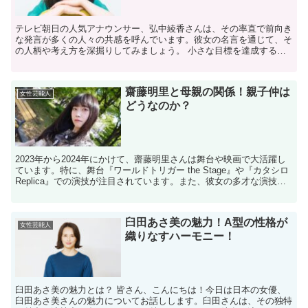
テレビ朝日の人気アナウンサー、弘中綾香さんは、その率直で前向き
な発言が多くの人々の共感を呼んでいます。彼女の名言を通じて、そ
の人柄や考え方を深掘りしてみましょう。 小さな目標を達成する喜
びとは？ 弘中さんは、「小さいゴールを達成したら、好き...
齋藤明里と母親の関係！親子仲は
女性芸能人
どうなのか？
2023年から2024年にかけて、齋藤明里さんは舞台や映画で大活躍し
ています。特に、舞台『ワールドトリガー the Stage』や『カタシロ
Replica』での演技が注目されています。また、彼女の多才な演技力
と存在感が評価され、今後もさらな...
臼田あさ美の魅力！A型の性格が
女性芸能人
織りなすハーモニー！
臼田あさ美の魅力とは？ 皆さん、こんにちは！今日は日本の女優、
臼田あさ美さんの魅力についてお話しします。臼田さんは、その独特