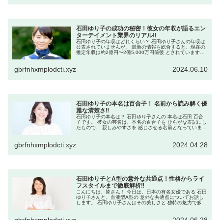
石田ゆり子の成功の秘密！彼女の年収が語るエン
ターテイメント業界のリアル‼
石田ゆり子の年収はどれくらい？ 石田ゆり子さんの年収は
公表されていませんが、 最新の情報を総合すると、現在の
推定年収は約2億円〜2億5,000万円前後 とされています。
さらに別の推定では、 2億円後半〜3億円前後とする見方も
あり、 近...
gbrfnhxmplodcti.xyz
2024.06.10
石田ゆり子の本名は百合子！ 名前から読み解く優
雅な清楚さ‼
石田ゆり子の本名は？ 石田ゆり子さんの 本名は石田 百合
子です。 彼女の芸名は、本名の百合子を ひらがな表記にし
たもので、 親しみやすさを 感じさせる名前となっていま
す。 石田ゆり子の本名はなぜ明らかになった？ 石田ゆり子
さんの本名が 公に...
gbrfnhxmplodcti.xyz
2024.04.28
石田ゆり子とA型の意外な共通点！性格からライ
フスタイルまで徹底解析‼
こんにちは、皆さん！ 今日は、日本の有名女優である 石田
ゆり子さんと、血液型A型の 意外な共通点についてお話し
します。 石田ゆり子さんはその美しさと 独特の魅力で多く
の ファンを持っていますが、 彼女の性格やライフスタイル
が A型の特徴とど...