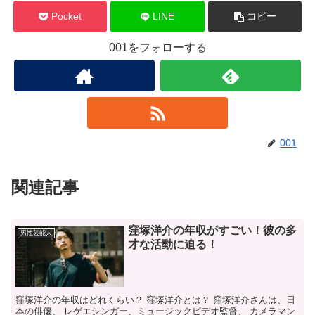
Pocket
LINE
コピー
001をフォローする
001
関連記事
窪塚洋介の年収がすごい！彼の多
男性芸能人
才な活動に迫る！
窪塚洋介の年収はどれくらい？ 窪塚洋介とは？ 窪塚洋介さんは、日
本の俳優、 レゲエシンガー、ミュージックビデオ監督、 カメラマン