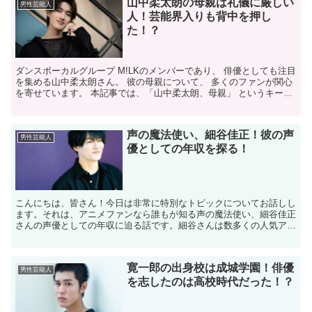
山中柔太朗の母親は礼儀に厳しい
男性芸能人
人！芸能界入りも背中を押し
た！？
​ダンスボーカルグループ M!LKのメンバーであり、 俳優としても注目
を集める山中柔太朗さん。 ​彼の母親について、 多くのファンが関心
を寄せています。 本記事では、「山中柔太朗、母親」 というキーワ
ードに特化し、 彼の母親に関する情報を ...
声の魔法使い、細谷佳正！彼の声
男性芸能人
優としての年収を探る！
こんにちは、皆さん！今日は非常に特別なトピックについてお話しし
ます。それは、アニメファンなら誰もが知る声の魔法使い、細谷佳正
さんの声優としての年収に迫る話です。細谷さんは数多くの人気アニ
メで活躍している声優さんで、その魅力的な声と演技力で多...
寛一郎の出身校は成城学園！俳優
男性芸能人
を志したのは高校時代だった！？