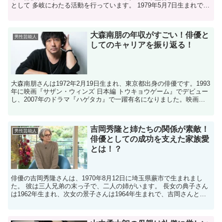
として 多岐にわたる活動を行っています。 1979年5月7日生まれで、
神奈川県横須賀市出身です。 彼の独特な演...
大森南朋の年収がすごい！俳優と
男性芸能人
してのキャリアを振り返る！
大森南朋さんは1972年2月19日生まれ、東京都出身の俳優です。1993
年に映画『サザン・ウィンズ 日本編 トウキョウゲーム』でデビュー
し、2007年のドラマ『ハゲタカ』で一躍有名になりました。映画や
ドラマで多くの賞を受賞し、幅広い役柄で活...
吉岡秀隆と姉たちの関係が素敵！
男性芸能人
俳優としての成功を支えた家族愛
とは！？
俳優の吉岡秀隆さんは、1970年8月12日に埼玉県蕨市で生まれまし
た。 彼は三人兄弟の末っ子で、二人の姉がいます。 長女の典子さん
は1962年生まれ、次女の景子さんは1964年生まれで、吉岡さんとは
それぞれ8歳と6歳の年齢差があります。この...