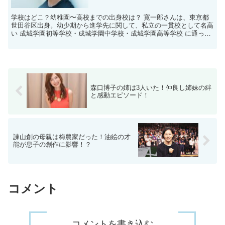
学校はどこ？幼稚園〜高校までの出身校は？ 寛一郎さんは、東京都
世田谷区出身。幼少期から進学先に関して、私立の一貫校として名高
い 成城学園初等学校・成城学園中学校・成城学園高等学校 に通って
いたという情報があります。 出身小学校は成城学園初等...
森口博子の姉は3人いた！仲良し姉妹の絆
と感動エピソード！
諫山創の母親は梅農家だった！油絵の才
能が息子の創作に影響！？
コメント
コメントを書き込む