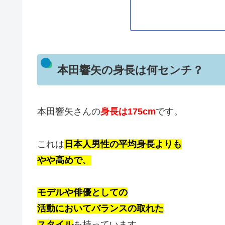
本田響矢の身長は何センチ？
本田響矢さんの
身長は175cm
です。
これは
日本人男性の平均身長よりも
やや高めで、
モデルや俳優としての
活動においてバランスの取れた
スタイル
を持っています。