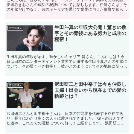
伊達みきおさんの成功の秘訣についてお話しします。伊達さんは、そ
の年収だけでなく、彼のキャリアを通じて業界に与えた影響で知られ
ています。この記事を通じて、彼の成功の背後にある要因を...
生田斗真の年収大公開！驚きの数
男性芸能人
字とその背後にある努力と成功の
秘密！
生田斗真の年収が示す、輝かしいキャリア 皆さん、こんにちは！今
日は日本のエンターテイメント業界で活躍する生田斗真さんの年収に
ついて、その驚くべき数字と、彼がどのようにしてその地位に至った
のか、その背後にある努力と成功の秘密に迫りたいと思いま...
沢田研二と田中裕子は今も仲良し
男性芸能人
夫婦！出会いから現在までの愛の
軌跡とは？
沢田研二さんと田中裕子さんは、日本の芸能界を代表する存在であ
り、長年にわたり多くの人々に愛されてきました。 彼らの歩んでき
た道や、これまでの活動について詳しくご紹介します。 沢田研二さ
んの魅力とは？ 沢田研二さんは、1948年6月25日生ま...