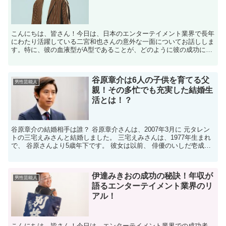
こんにちは、皆さん！今日は、日本のエンターテイメント業界で長年
にわたり活躍している二宮和也さんの意外な一面についてお話ししま
す。特に、彼の血液型がA型であることが、どのように彼の成功に影
響を与えているのかを掘り下げていきたいと思います。A型...
谷原章介は6人の子供を育てる父
男性芸能人
親！その多忙でも充実した結婚生
活とは！？
谷原章介の結婚相手は誰？ 谷原章介さんは、2007年3月に 元タレン
トの三宅えみさんと結婚しました。 三宅えみさんは、1977年生まれ
で、 谷原さんより5歳年下です。 彼女は以前、 俳優のいしだ壱成さ
んと結婚しており、 長男をもうけています...
伊達みきおの成功の秘訣！年収が
男性芸能人
語るエンターテイメント業界のリ
アル！
こんにちは、皆さん！今日は、エンターテイメント業界での成功者、