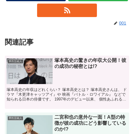
001
関連記事
塚本高史の驚きの年収大公開！彼
男性芸能人
の成功の秘密とは!?
塚本高史の年収はどれくらい？ 塚本高史とは？ 塚本高史さんは、 ド
ラマ『木更津キャッツアイ』や 映画『バトル・ロワイアル』 などで
知られる日本の俳優です。 1997年のデビュー以来、 個性あふれる演
技で幅広い役柄を 演じ続けています。 また...
二宮和也の意外な一面！A型の特
男性芸能人
徴が彼の成功にどう影響している
のか!?