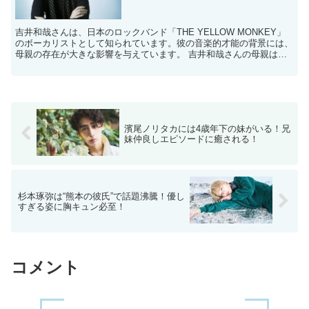
吉井和哉さんは、日本のロックバンド「THE YELLOW MONKEY」
のボーカリストとして知られています。彼の音楽的才能の背景には、
母親の存在が大きな影響を与えています。 吉井和哉さんの母親はど
んな人？ 吉井和哉さんの母親は、彼が5歳のと...
濱尾ノリタカには4歳年下の妹がいる！兄
妹仲良しエピソードに癒される！
杉本琢弥は“熊本の彼氏”で話題沸騰！優し
すぎる姿に胸キュン必至！
コメント