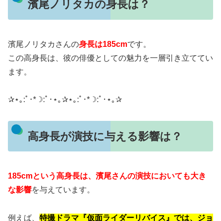
濱尾ノリタカの身長は？
濱尾ノリタカさんの
身長は185cm
です。
この高身長は、彼の俳優としての魅力を一層引き立ててい
ます。
​✰⋆｡:ﾟ･*☽:ﾟ･⋆｡✰⋆｡:ﾟ･*☽:ﾟ･⋆｡✰
高身長が演技に与える影響は？
185cmという高身長は、濱尾さんの演技においても大き
な影響
を与えています。
例えば、
特撮ドラマ『仮面ライダーリバイス』では、ジョ