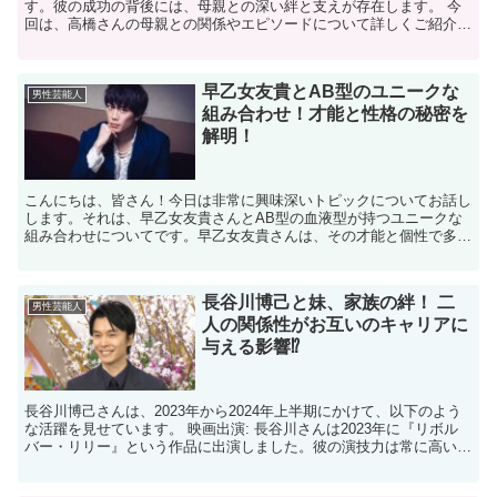
す。​彼の成功の背後には、母親との深い絆と支えが存在します。​ 今
回は、高橋さんの母親との関係やエピソードについて詳しくご紹介し
ます。 ​ 高橋文哉の母親はどんな人？ 高橋文哉...
早乙女友貴とAB型のユニークな
男性芸能人
組み合わせ！才能と性格の秘密を
解明！
こんにちは、皆さん！今日は非常に興味深いトピックについてお話し
します。それは、早乙女友貴さんとAB型の血液型が持つユニークな
組み合わせについてです。早乙女友貴さんは、その才能と個性で多く
の人々を魅了していますが、彼の血液型がどのようにしてそ...
長谷川博己と妹、家族の絆！ 二
男性芸能人
人の関係性がお互いのキャリアに
与える影響⁉
長谷川博己さんは、2023年から2024年上半期にかけて、以下のよう
な活躍を見せています。 映画出演: 長谷川さんは2023年に『リボル
バー・リリー』という作品に出演しました。彼の演技力は常に高い評
価を受けており、この作品でもその才能を発揮...