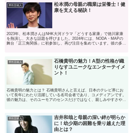
松本潤の母親の職業は栄養士！健
男性芸能人
康を支える秘訣！
2023年、松本潤さんはNHK大河ドラマ「どうする家康」で徳川家康
を熱演し、大きな話題を呼びました。2024年には、NODA・MAPの
舞台「正三角関係」に初参加し、再び注目を集めています。彼の多彩
な表現力と情熱が、ファンを魅了し続けています...
石橋貴明の魅力！A型の性格が織
男性芸能人
りなすユニークなエンターテイメ
ント！
石橋貴明の魅力とは？ 石橋貴明さんと言えば、日本のテレビ界にお
いて長年にわたり活躍している名司会者であり、コメディアンです。
彼の魅力は、そのユーモアのセンスだけではなく、親しみやすさや人
柄の良さにもあります。石橋さんは、多くの人々に愛される...
吉井和哉と母親の深い絆が明らか
男性芸能人
に！幼少期の困難を乗り越えた理
由とは？