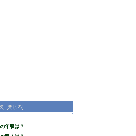
次
の年収は？