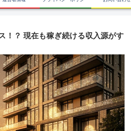
ス！？ 現在も稼ぎ続ける収入源がす