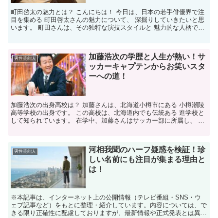
町田啓太の魅力とは？ こんにちは！ 今日は、日本の若手俳優界で注
目を集める 町田啓太さんの魅力について、 深掘りしていきたいと思
います。 町田さんは、その独特な演技スタイルと 魅力的な人柄で、
多くのファンを魅了しています。 特に、彼の演技...
加藤浩次の学歴と人生が熱い！サ
男性芸能人
ッカーキャプテンからお笑いスタ
ーへの道！
加藤浩次の出身高校は？ 加藤さんは、北海道小樽市にある 小樽潮陵
高等学校の出身です。 この高校は、北海道内でも伝統ある 進学校と
して知られています。 在学中、加藤さんはサッカー部に所属し、 キ
ャプテンを務めるなど、 スポーツでも優れた才能を...
河相我聞のハーフ疑惑を検証！珍
男性芸能人
しい名前にも注目が集まる理由と
は！
※本記事は、インターネット上の公開情報（テレビ番組・SNS・ウ
ェブ記事など）をもとに整理・紹介しています。内容については、で
きる限り正確性に配慮しておりますが、最新情報や正式発表とは異な