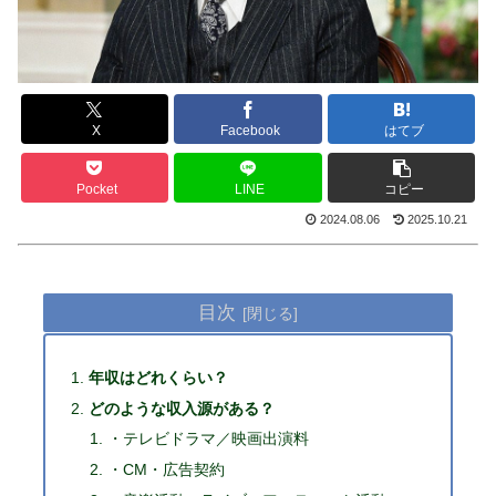
X
Facebook
はてブ
Pocket
LINE
コピー
2024.08.06
2025.10.21
目次
年収はどれくらい？
どのような収入源がある？
・テレビドラマ／映画出演料
・CM・広告契約