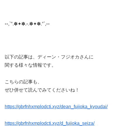
◦◦,`°.✽✦✽.◦.✽✦✽.°`,◦◦
以下の記事は、ディーン・フジオカさんに
関する様々な情報です。
こちらの記事も、
ぜひ併せて読んでみてくださいね！
https://gbrfnhxmplodcti.xyz/dean_fujioka_kyoudai/
https://gbrfnhxmplodcti.xyz/d_fujioka_seiza/