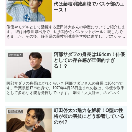
代は藤枝明誠高校でバスケ部のエ
ース！
俳優やモデルとして活躍する豊田裕大さんの学歴についてご紹介しま
す。 彼は神奈川県出身で、幼少期からバスケットボールに親しんで
きました。その後、静岡県の藤枝明誠高等学校に進学し、バスケット
ボール部で活動しました。 高校卒業後は、東京都の日野市...
阿部サダヲの身長は164cm！俳優
男性芸能人
としての存在感が圧倒的すぎ
る！？
阿部サダヲの身長はどれくらい？ 阿部サダヲさんの身長は164cmで
す。千葉県松戸市出身で、1970年4月23日生まれの彼は、俳優や歌手
として多彩な才能を発揮しています。 劇団「大人計画」のメンバー
として活動し、映画やドラマ、舞台など幅広いジ...
町田啓太の魅力を解析！O型の性
男性芸能人
格が彼の演技にどう影響している
のか!?