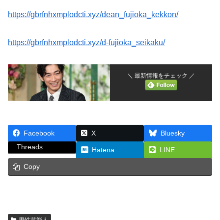
https://gbrfnhxmplodcti.xyz/dean_fujioka_kekkon/
https://gbrfnhxmplodcti.xyz/d-fujioka_seikaku/
＼ 最新情報をチェック ／
Facebook
X
Bluesky
Threads
Hatena
LINE
Copy