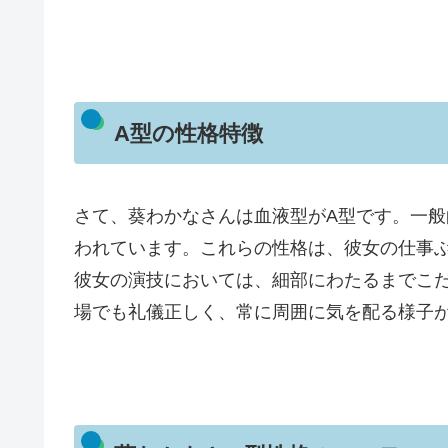
A型の性格特徴
さて、葵わかなさんは血液型がA型です。一般
われています。これらの性格は、彼女の仕事
彼女の演技においては、細部にわたるまでこ
場でも礼儀正しく、常に周囲に気を配る様子