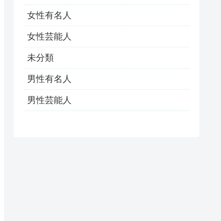
女性有名人
女性芸能人
未分類
男性有名人
男性芸能人