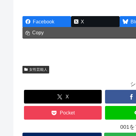
Facebook
X
Bl
Copy
女性芸能人
シ
X
Pocket
001