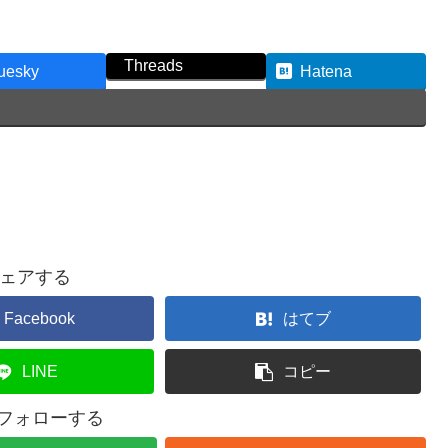
Threads
uesky
Hatena
ェアする
Facebook
はてブ
LINE
コピー
をフォローする