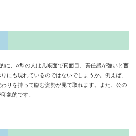
的に、A型の人は几帳面で真面目、責任感が強いと言
ぶりにも現れているのではないでしょうか。例えば、
だわりを持って臨む姿勢が見て取れます。また、公の
が印象的です。