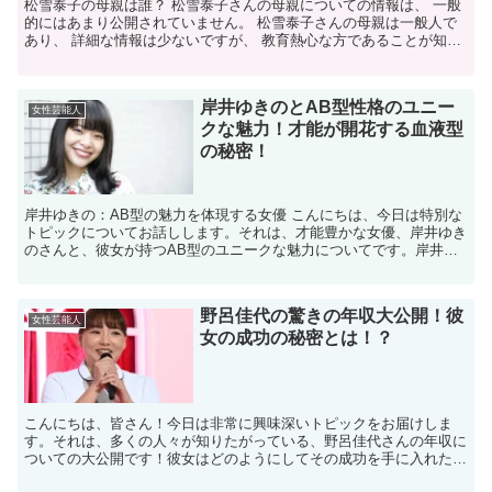
松雪泰子の母親は誰？ 松雪泰子さんの母親についての情報は、 一般
的にはあまり公開されていません。 松雪泰子さんの母親は一般人で
あり、 詳細な情報は少ないですが、 教育熱心な方であることが知ら
れています。 松雪泰子の母親はどんな人？ 松雪泰子...
岸井ゆきのとAB型性格のユニー
女性芸能人
クな魅力！才能が開花する血液型
の秘密！
岸井ゆきの：AB型の魅力を体現する女優 こんにちは、今日は特別な
トピックについてお話しします。それは、才能豊かな女優、岸井ゆき
のさんと、彼女が持つAB型のユニークな魅力についてです。岸井さ
んは、その独特な演技スタイルと魅力で多くのファンを魅...
野呂佳代の驚きの年収大公開！彼
女性芸能人
女の成功の秘密とは！？
こんにちは、皆さん！今日は非常に興味深いトピックをお届けしま
す。それは、多くの人々が知りたがっている、野呂佳代さんの年収に
ついての大公開です！彼女はどのようにしてその成功を手に入れたの
でしょうか？この記事を通じて、彼女の成功の秘密に迫ります...