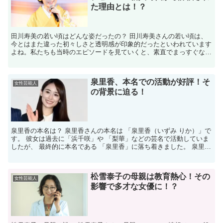
た理由とは！？
田川寿美の若い頃はどんな姿だったの？ 田川寿美さんの若い頃は、
今とはまた違った初々しさと透明感が印象的だったといわれています
よね。私たちも当時のエピソードを見ていくと、素直でまっすぐな雰
囲気を持った少女時代から注目されていたことが伝わってき...
泉里香、本名での活動が好評！そ
女性芸能人
の背景に迫る！
泉里香の本名は？ 泉里香さんの本名は 「泉里香（いずみ りか）」で
す。 彼女は過去に「浜千咲」や 「梨華」などの芸名で活動していま
したが、 最終的に本名である 「泉里香」に落ち着きました。 泉里香
が本名で活動していることはなぜ明らかになった...
松雪泰子の母親は教育熱心！その
女性芸能人
影響で多才な女優に！？