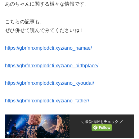
あのちゃんに関する様々な情報です。
こちらの記事も、
ぜひ併せて読んでみてくださいね！
https://gbrfnhxmplodcti.xyz/ano_namae/
https://gbrfnhxmplodcti.xyz/ano_birthplace/
https://gbrfnhxmplodcti.xyz/ano_kyoudai/
https://gbrfnhxmplodcti.xyz/ano_father/
＼ 最新情報をチェック ／