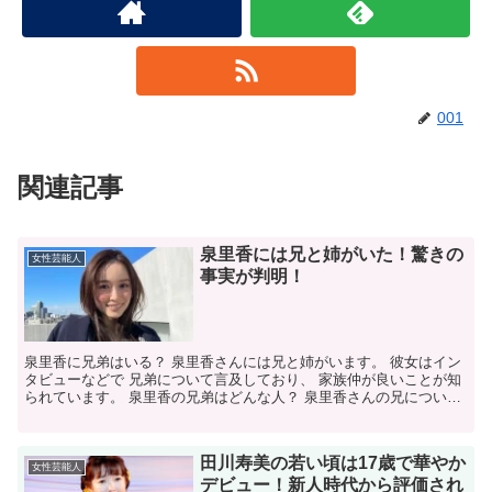
001
関連記事
泉里香には兄と姉がいた！驚きの
女性芸能人
事実が判明！
泉里香に兄弟はいる？ 泉里香さんには兄と姉がいます。 彼女はイン
タビューなどで 兄弟について言及しており、 家族仲が良いことが知
られています。 泉里香の兄弟はどんな人？ 泉里香さんの兄について
は あまり詳しい情報がありませんが、 姉について...
田川寿美の若い頃は17歳で華やか
女性芸能人
デビュー！新人時代から評価され