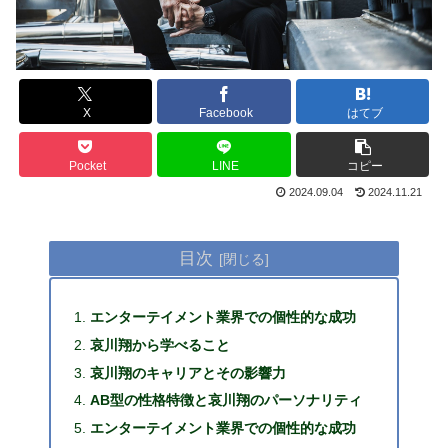
X
Facebook
はてブ
Pocket
LINE
コピー
2024.09.04
2024.11.21
目次
エンターテイメント業界での個性的な成功
哀川翔から学べること
哀川翔のキャリアとその影響力
AB型の性格特徴と哀川翔のパーソナリティ
エンターテイメント業界での個性的な成功