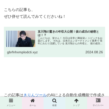
こちらの記事も、
ぜひ併せて読んでみてくださいね！
哀川翔の驚きの年収大公開！彼の成功の秘密と
は！？
こんにちは、皆さん！ 今日は非常に興味深い トピックをお
届けします。 それは、日本のエンターテイメント業界で 長
年にわたり活躍している 哀川翔さんの年収と、 彼の成功の
秘密に迫る内容です。 哀川さんは俳優としてだけでなく、
プロデューサー、...
gbrfnhxmplodcti.xyz
2024.08.26
この記事は
きりんツール
のAIによる自動生成機能で作成さ
れました
メニュー
ホーム
検索
トップ
サイドバー