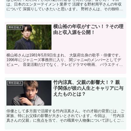
は、日本のエンターテイメント業界で 活躍する野村周平さんの年収
について 深掘りしていきたいと思います。 野村さんは、その独特な
魅力と演技力で 多くのファンを魅了していますが、 最...
横山裕の年収がすごい！？その理
男性芸能人
由と収入源を公開！
横山裕さんは1981年5月9日生まれ、 大阪府出身の歌手・俳優です。
1996年にジャニーズ事務所に入り、 関ジャニ∞のメンバーとしてデ
ビュー。 音楽活動だけでなく、テレビドラマや映画、 バラエティ番
組でも活躍しています。 多才な才能で幅広...
竹内涼真、父親の影響大！？ 親
男性芸能人
子関係が彼の人生とキャリアに与
えたものとは？
俳優として多方面で活躍する竹内涼真さん。その才能の背景には、ご
家族、特にお父様の影響が大きいとされています。今回は、「竹内涼
真さんの父親」に焦点を当て、その職業や人物像について詳しくご紹
介します。 竹内涼真さんの父親の職業は？ 竹内涼真さん...