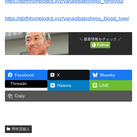
https://gbrfnhxmplodcti.xyz/yanagibatoshirou_nensyuu/
https://gbrfnhxmplodcti.xyz/yanagibatoshirou_blood_type/
＼ 最新情報をチェック ／
Facebook
X
Bluesky
Threads
Hatena
LINE
Copy
男性芸能人