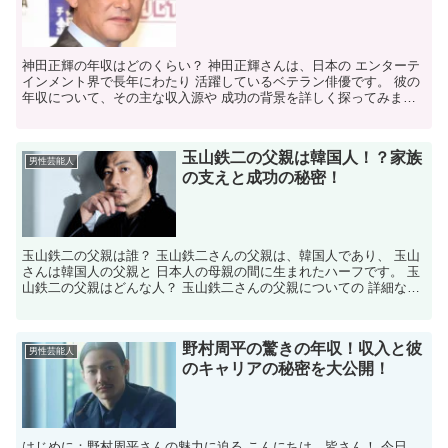
神田正輝の年収はどのくらい？ 神田正輝さんは、日本の エンターテ
インメント界で長年にわたり 活躍しているベテラン俳優です。 彼の
年収について、その主な収入源や 成功の背景を詳しく探ってみまし
ょう。 主な収入源は？ 神田正輝さんの収入源は多岐...
玉山鉄二の父親は韓国人！？家族
男性芸能人
の支えと成功の秘密！
玉山鉄二の父親は誰？ 玉山鉄二さんの父親は、韓国人であり、 玉山
さんは韓国人の父親と 日本人の母親の間に生まれたハーフです。 玉
山鉄二の父親はどんな人？ 玉山鉄二さんの父親についての 詳細な情
報はあまり 公開されていませんが、 韓国人である...
野村周平の驚きの年収！収入と彼
男性芸能人
のキャリアの秘密を大公開！
はじめに：野村周平さんの魅力に迫る こんにちは、皆さん！ 今日