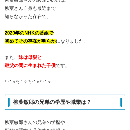
柳葉敏郎さんの腹違いの姉は、
柳葉さん自身も最近まで
知らなかった存在で、
2020年のNHKの番組で
初めてその存在が明らか
になりました。
また、
妹は母親と
継父の間に生まれた子供
です。
*:･ﾟ✧*:･ﾟ✧ *:･ﾟ✧*:･ﾟ✧
柳葉敏郎の兄弟の学歴や職業は？
柳葉敏郎さんの兄弟の学歴や