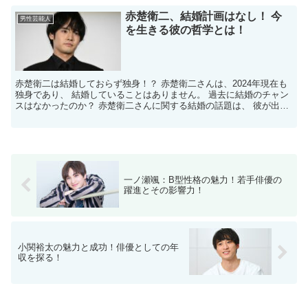
赤楚衛二、結婚計画はなし！ 今
男性芸能人
を生きる彼の哲学とは！
赤楚衛二は結婚しておらず独身！？ 赤楚衛二さんは、2024年現在も
独身であり、 結婚していることはありません。 過去に結婚のチャン
スはなかったのか？ 赤楚衛二さんに関する結婚の話題は、 彼が出演
した作品やインタビューで しばしば見られます...
一ノ瀬颯：B型性格の魅力！若手俳優の
躍進とその影響力！
小関裕太の魅力と成功！俳優としての年
収を探る！