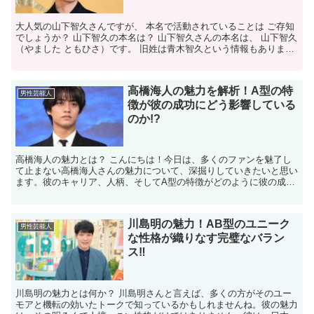
大人気の山下智久さんですが、 本名で活動されていることは ご存知
でしょうか？ 山下智久の本名は？ 山下智久さんの本名は、 山下智久
（やました ともひさ）です。 旧姓は青木智久という情報もあります
が、 現在は山下智久として活動されています。 ...
高橋海人の魅力を解析！A型の特
男性芸能人
徴が彼の成功にどう影響している
のか!?
高橋海人の魅力とは？ こんにちは！今日は、多くのファンを魅了し
て止まない高橋海人さんの魅力について、深掘りしていきたいと思い
ます。彼のキャリア、人柄、そしてA型の特徴がどのように彼の成功
に寄与しているのか、一緒に見ていきましょう。 A型の特...
川島明の魅力！AB型のユニーク
男性芸能人
な性格が織りなす完璧なバラン
ス‼
川島明の魅力とは何か？ 川島明さんと言えば、多くの方がそのユー
モアと機転の効いたトークで知っているかもしれませんね。彼の魅力