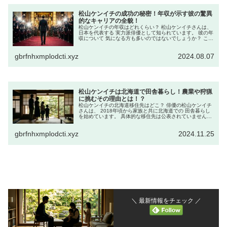
松山ケンイチの成功の秘密！年収が示す彼の驚異
的なキャリアの全貌！
松山ケンイチの年収はどれくらい？ 松山ケンイチさんは、
日本を代表する 実力派俳優として知られています。 彼の年
収について 気になる方も多いのではないでしょうか？ この
記事では、松山ケンイチさんの 年収について詳しく見てい
きます。 松山ケンイ...
gbrfnhxmplodcti.xyz
2024.08.07
松山ケンイチは北海道で田舎暮らし！農業や狩猟
に挑むその理由とは！？
松山ケンイチの北海道移住先はどこ？ 俳優の松山ケンイチ
さんは、 2018年頃から家族と共に北海道での 田舎暮らし
を始めています。 具体的な移住先は公表されていません
が、 北海道茅部郡森町である可能性が 高いとされていま
す。 森町は函館市から...
gbrfnhxmplodcti.xyz
2024.11.25
＼ 最新情報をチェック ／