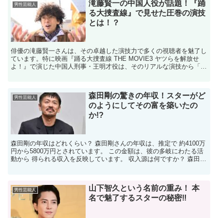
滝藤賢一の中国人役が話題！『踊
男性芸能人
る大捜査線』で見せた圧巻の演技
とは！？
俳優の滝藤賢一さんは、その卓越した演技力で多くの視聴者を魅了し
ています。特に映画『踊る大捜査線 THE MOVIE3 ヤツらを解放せ
よ！』で演じた中国人刑事・王明才役は、そのリアルな演技から「本
物の中国人では？」と話題になりました。 滝藤賢...
森田剛の驚きの年収！スターがど
男性芸能人
のようにしてその富を築いたの
か!?
森田剛の年収はどれくらい？ 森田剛さんの年収は、推定で 約4100万
円から5800万円とされています。 この金額は、彼の多岐にわたる活
動から 得られる収入を反映しています。 収入源は何ですか？ 森田剛
さんの収入源は主に以下の4つです： 映画...
山下智久という名前の重み！ 本
男性芸能人
名で魅了するスターの秘密‼