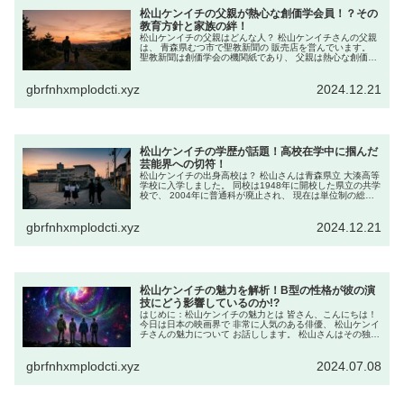
松山ケンイチの父親が熱心な創価学会員！？その
教育方針と家族の絆！
松山ケンイチの父親はどんな人？ 松山ケンイチさんの父親
は、 青森県むつ市で聖教新聞の 販売店を営んでいます。
聖教新聞は創価学会の機関紙であり、 父親は熱心な創価学
会員として 知られています。 地元の創価学会青年部の幹部
を 務めていたとも言...
gbrfnhxmplodcti.xyz
2024.12.21
松山ケンイチの学歴が話題！高校在学中に掴んだ
芸能界への切符！
松山ケンイチの出身高校は？ 松山さんは青森県立 大湊高等
学校に入学しました。 同校は1948年に開校した県立の共学
校で、 2004年に普通科が廃止され、 現在は単位制の総合
学科のみが 設置されています。 高校時代、松山さんは 部
活動には所属...
gbrfnhxmplodcti.xyz
2024.12.21
松山ケンイチの魅力を解析！B型の性格が彼の演
技にどう影響しているのか!?
はじめに：松山ケンイチの魅力とは 皆さん、こんにちは！
今日は日本の映画界で 非常に人気のある俳優、 松山ケンイ
チさんの魅力について お話しします。 松山さんはその独特
な演技スタイルと 魅力的なキャラクターで、 多くのファン
を魅了しています...
gbrfnhxmplodcti.xyz
2024.07.08