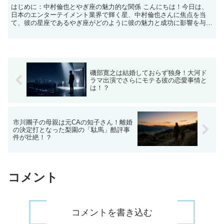
はじめに：中村倫也とやぎ座の魅力的な関係 こんにちは！今日は、
日本のエンターテイメント業界で輝く星、中村倫也さんに焦点を当
て、彼の星座であるやぎ座がどのように彼の魅力と成功に影響を与え
ているのかを探っていきたいと思います。中村倫也さんは、そ...
磯部寛之は結婚しておらず独身！大河ド
ラマ出演でさらにモテる彼の恋愛事情と
は！？
市川團子の母親は元CAの知子さん！離婚
の決定打となった梨園の「駄馬」酷評事
件が壮絶！？
コメント
コメントを書き込む