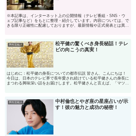
※本記事は、インターネット上の公開情報（テレビ番組・SNS・ウ
ェブ記事など）をもとに整理・紹介しています。内容については、で
きる限り正確性に配慮しておりますが、最新情報や正式発表とは異な
る場合があります。 ※人物への誹謗中傷や断定的な表現を...
松平健の驚くべき身長秘話！テレ
男性芸能人
ビの向こうの真実！
はじめに：松平健の身長についての都市伝説 皆さん、こんにちは！
今日は、日本のテレビ界で長年愛され続けている松平健さんの身長に
まつわる興味深い話をお届けします。松平健さんと言えば、「マツケ
ンサンバ」でお馴染みですが、彼の身長が実は公表されて...
中村倫也とやぎ座の星座占いが示
男性芸能人
す！彼の魅力と成功の秘密！