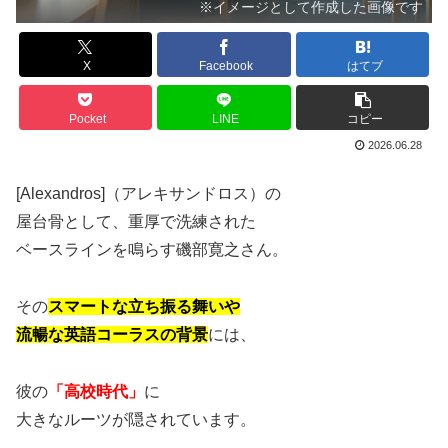
※イメージとして作成した画像です
X
Facebook
はてブ
Pocket
LINE
コピー
2026.06.28
[Alexandros]（アレキサンドロス）の
屋台骨として、重厚で洗練された
ベースラインを鳴らす磯部寛之さん。
その
スマートな立ち振る舞いや
流暢な英語コーラスの背景
には、
彼の
「高校時代」
に
大きなルーツが隠されています。