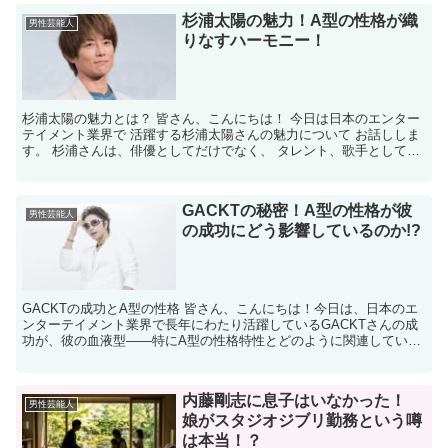
杉浦太陽の魅力！A型の性格が織
男性芸能人
りなすハーモニー！
杉浦太陽の魅力とは？ 皆さん、こんにちは！ 今日は日本のエンター
テイメント業界で 活躍する杉浦太陽さんの魅力について お話ししま
す。 杉浦さんは、俳優としてだけでなく、 タレント、歌手としても
活躍しており、 その多才な才能には 目を見張るも...
GACKTの秘密！A型の性格が彼
男性芸能人
の成功にどう影響しているのか!?
GACKTの成功とA型の性格 皆さん、こんにちは！今日は、日本のエ
ンターテイメント業界で長年にわたり活躍しているGACKTさんの成
功が、彼の血液型――特にA型の性格特性とどのように関連している
のかについてお話しします。GACKTさんといえば...
内藤剛志に息子はいなかった！
男性芸能人
娘がスタジオジブリ勤務という噂
は本当！？