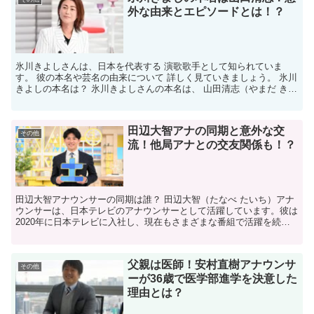
外な由来とエピソードとは！？
氷川きよしさんは、日本を代表する 演歌歌手として知られていま
す。 彼の本名や芸名の由来について 詳しく見ていきましょう。 氷川
きよしの本名は？ 氷川きよしさんの本名は、 山田清志（やまだ きよ
し）さんです。 「きよし」という名前は、 本名か...
田辺大智アナの同期と意外な交
その他
流！他局アナとの交友関係も！？
田辺大智アナウンサーの同期は誰？ 田辺大智（たなべ たいち）アナ
ウンサーは、日本テレビのアナウンサーとして活躍しています。彼は
2020年に日本テレビに入社し、現在もさまざまな番組で活躍を続け
ています。 では、田辺アナと同期のアナウンサーは誰...
父親は医師！安村直樹アナウンサ
その他
ーが36歳で医学部進学を決意した
理由とは？