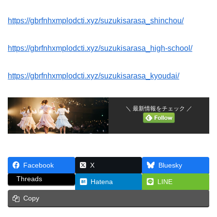
https://gbrfnhxmplodcti.xyz/suzukisarasa_shinchou/
https://gbrfnhxmplodcti.xyz/suzukisarasa_high-school/
https://gbrfnhxmplodcti.xyz/suzukisarasa_kyoudai/
＼ 最新情報をチェック ／
Facebook
X
Bluesky
Threads
Hatena
LINE
Copy