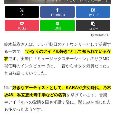
X
Facebook
はてブ
Pocket
LINE
コピー
2026.05.14
鈴木新彩
さんは、テレビ朝日のアナウンサーとして活躍す
る一方で、
“かなりのアイドル好き”として知られている存
在
です。実際に『ミュージックステーション』のサブMC
就任時のインタビューでは、「昔からオタク気質だった」
と自ら語っていました。
特に
好きなアーティストとして、KARAや少女時代、乃木
坂46、私立恵比寿中学などの名前
を挙げています。音楽
やアイドルへの愛情を隠さず話す姿に、親しみを感じた方
も多かったようです。