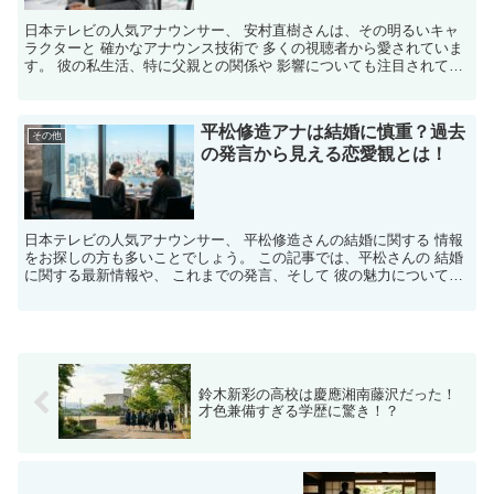
日本テレビの人気アナウンサー、 安村直樹さんは、その明るいキャ
ラクターと 確かなアナウンス技術で 多くの視聴者から愛されていま
す。 ​彼の私生活、特に父親との関係や 影響についても注目されてい
ます。 今回は「安村直樹アナウンサー、父親」 と...
平松修造アナは結婚に慎重？過去
その他
の発言から見える恋愛観とは！
日本テレビの人気アナウンサー、 平松修造さんの結婚に関する 情報
をお探しの方も多いことでしょう。​ この記事では、平松さんの 結婚
に関する最新情報や、 これまでの発言、そして 彼の魅力についてご
紹介します。 ​​◦◦,`°.✽✦✽.◦.✽✦...
鈴木新彩の高校は慶應湘南藤沢だった！
才色兼備すぎる学歴に驚き！？