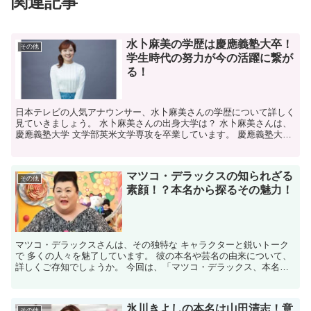
関連記事
水卜麻美の学歴は慶應義塾大卒！
その他
学生時代の努力が今の活躍に繋が
る！
日本テレビの人気アナウンサー、水卜麻美さんの学歴について詳しく
見ていきましょう。 水卜麻美さんの出身大学は？ 水卜麻美さんは、
慶應義塾大学 文学部英米文学専攻を卒業しています。 慶應義塾大学
は偏差値65の難関校であり、 彼女の高い学力がうか...
マツコ・デラックスの知られざる
その他
素顔！？本名から探るその魅力！
マツコ・デラックスさんは、その独特な キャラクターと鋭いトーク
で 多くの人々を魅了しています。 彼の本名や芸名の由来について、
詳しくご存知でしょうか。 今回は、「マツコ・デラックス、本名」
というキーワードに焦点を当て、 彼の素顔に迫って...
氷川きよしの本名は山田清志！意
その他