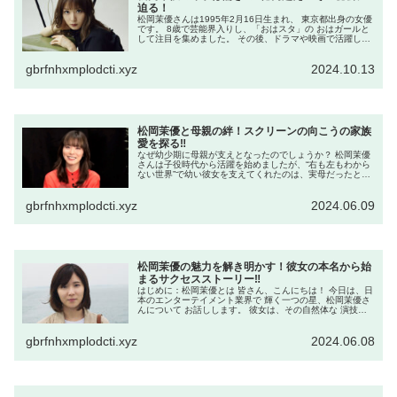
迫る！
松岡茉優さんは1995年2月16日生まれ、 東京都出身の女優
です。 8歳で芸能界入りし、「おはスタ」の おはガールと
して注目を集めました。 その後、ドラマや映画で活躍し、
「桐島、部活やめるってよ」や 「万引き家族」などで高い
評価を得ていま...
gbrfnhxmplodcti.xyz
2024.10.13
松岡茉優と母親の絆！スクリーンの向こうの家族
愛を探る‼
なぜ幼少期に母親が支えとなったのでしょうか？ 松岡茉優
さんは子役時代から活躍を始めましたが、“右も左もわから
ない世界”で幼い彼女を支えてくれたのは、実母だったと伝
えられています。 母親がセリフを覚える手伝いやオーディ
ションへの付き添いをして...
gbrfnhxmplodcti.xyz
2024.06.09
松岡茉優の魅力を解き明かす！彼女の本名から始
まるサクセスストーリー‼
はじめに：松岡茉優とは 皆さん、こんにちは！ 今日は、日
本のエンターテイメント業界で 輝く一つの星、松岡茉優さ
んについて お話しします。 彼女は、その自然体な 演技と
魅力的な人柄で、多くのファンを 魅了しています。 では、
松岡茉優さんの魅力...
gbrfnhxmplodcti.xyz
2024.06.08