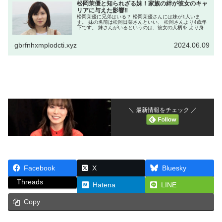
松岡茉優と知られざる妹！家族の絆が彼女のキャ
リアに与えた影響‼
松岡茉優に兄弟はいる？ 松岡茉優さんには妹が1人いま
す。 妹の名前は松岡日菜さんといい、 松岡さんより4歳年
下です。 妹さんがいるというのは、彼女の人柄を より身近
に感じさせますね！ 松岡茉優の兄弟はどんな人？ 松岡日菜
さんは、過去に子役と...
gbrfnhxmplodcti.xyz
2024.06.09
＼ 最新情報をチェック ／
Facebook
X
Bluesky
Threads
Hatena
LINE
Copy