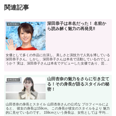
関連記事
深田恭子は本名だった！ 名前か
女性芸能人
ら読み解く魅力の再発見‼
女優として多くの作品に出演し、美しさと演技力で人気を博している
深田恭子さん。しかし、深田恭子さんは本名で活動しているのでしょ
うか？ 実は、深田恭子さんは本名でデビューした女優であり、芸名
を使っていないのです。 では、深田恭子さんの本名は何な...
山田杏奈の魅力をさらに引き立て
女性芸能人
る！その身長が語るスタイルの秘
密！
山田杏奈の身長とスタイル 山田杏奈さんの公式な プロフィールによ
ると、 彼女の身長は159cm。 この身長が彼女のスタイルをより 魅力
的に見せているのです。 159cmという身長は、女性としては 平均的