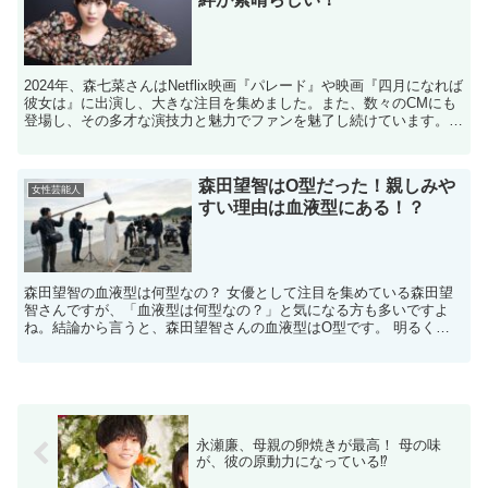
2024年、森七菜さんはNetflix映画『パレード』や映画『四月になれば
彼女は』に出演し、大きな注目を集めました。また、数々のCMにも
登場し、その多才な演技力と魅力でファンを魅了し続けています。
多方面で人気の森七菜さんですが、弟さんがい...
森田望智はO型だった！親しみや
女性芸能人
すい理由は血液型にある！？
森田望智の血液型は何型なの？ 女優として注目を集めている森田望
智さんですが、「血液型は何型なの？」と気になる方も多いですよ
ね。結論から言うと、森田望智さんの血液型はO型です。 明るく親
しみやすい印象を持つ彼女のイメージとも、ぴったり一致して...
永瀬廉、母親の卵焼きが最高！ 母の味
が、彼の原動力になっている⁉