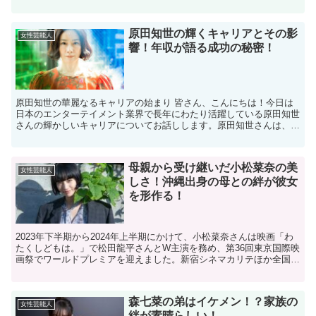
な高さですが、彼女の場合、 そのバラン...
原田知世の輝くキャリアとその影
女性芸能人
響！年収が語る成功の秘密！
原田知世の華麗なるキャリアの始まり 皆さん、こんにちは！今日は
日本のエンターテイメント業界で長年にわたり活躍している原田知世
さんの輝かしいキャリアについてお話しします。原田知世さんは、
1983年に映画『時をかける少女』でデビューして以来、女...
母親から受け継いだ小松菜奈の美
女性芸能人
しさ！沖縄出身の母との絆が彼女
を形作る！
2023年下半期から2024年上半期にかけて、小松菜奈さんは映画「わ
たくしどもは。」で松田龍平さんとW主演を務め、第36回東京国際映
画祭でワールドプレミアを迎えました。新宿シネマカリテほか全国で
の公開も大きな話題となりました。 多彩な魅力の...
森七菜の弟はイケメン！？家族の
女性芸能人
絆が素晴らしい！