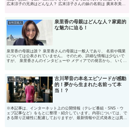
広末涼子の兄弟はどんな人？ 広末涼子さんの妹の名前は 廣末衣美
（えみ）さんです。 広末涼子さんより3歳年下で、...
泉里香の母親はどんな人？家庭的
女性芸能人
な魅力に迫る！
泉里香の母親は誰？ 泉里香さんの母親は一般人であり、 名前や職業
については公表されていません。 そのため、詳細な情報は少ないで
すが、 泉里香さんのインタビューや メディアでの発言から、 いくつ
かの事実がわかっています。 泉里香の母親はどんな...
古川琴音の本名エピソードが感動
女性芸能人
的！夢から生まれた名前って本
当！？
※本記事は、インターネット上の公開情報（テレビ番組・SNS・ウ
ェブ記事など）をもとに整理・紹介しています。内容については、で
きる限り正確性に配慮しておりますが、最新情報や正式発表とは異な
る場合があります。 ※人物への誹謗中傷や断定的な表現を...