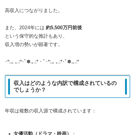
高収入につながりました
。
また、2024年には
約5,500万円前後
という保守的な推計もあり、
収入増の勢いが顕著です
。
･*:.｡ ｡.:*･ﾟ✽.｡.:*・ﾟ･*:.｡ ｡.:*･ﾟ✽.｡.:*
収入はどのような内訳で構成されているの
でしょうか？
年収は複数の収入源で構成されています：
女優活動（ドラマ・映画）
：