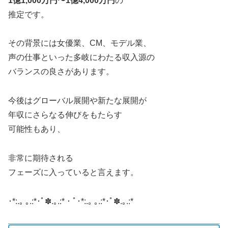
1億1,000万円〜1億4,000万円
の
推定です。
その背景には女優業、CM、モデル業、
声の仕事といった多岐にわたる収入源の
バランスの良さがあります。
今後はグローバル展開や新たな展開が
年収にさらなる伸びをもたらす
可能性もあり、
非常に期待される
フェーズに入っていると言えます。
･*:.｡ ｡.:*･ﾟ✽.｡.:*・ﾟ･*:.｡ ｡.:*･ﾟ✽.｡.:*