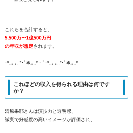
これらを合計すると、
5,500万〜1億500万円
の年収が想定
されます
。
･*:.｡ ｡.:*･ﾟ✽.｡.:*・ﾟ･*:.｡ ｡.:*･ﾟ✽.｡.:*
これほどの収入を得られる理由は何です
か？
清原果耶さんは演技力と透明感、
誠実で好感度の高いイメージが評価され、