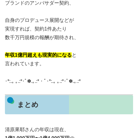
ブランドのアンバサダー契約、
自身のプロデュース展開などが
実現すれば、契約1件あたり
数千万円規模の報酬が期待され、
年収1億円超えも現実的になる
と
言われています
。
･*:.｡ ｡.:*･ﾟ✽.｡.:*・ﾟ･*:.｡ ｡.:*･ﾟ✽.｡.:*
まとめ
清原果耶さんの年収は現在、