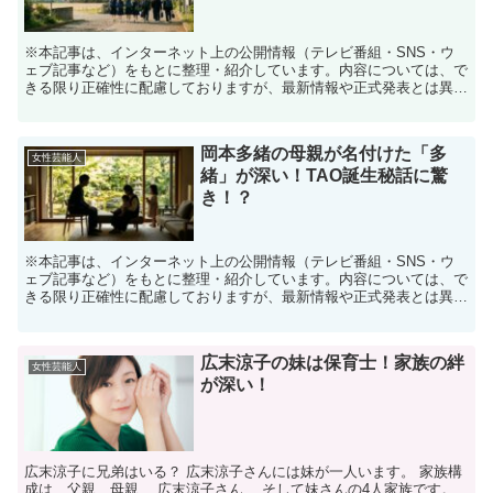
※本記事は、インターネット上の公開情報（テレビ番組・SNS・ウ
ェブ記事など）をもとに整理・紹介しています。内容については、で
きる限り正確性に配慮しておりますが、最新情報や正式発表とは異な
る場合があります。 ※人物への誹謗中傷や断定的な表現を...
岡本多緒の母親が名付けた「多
女性芸能人
緒」が深い！TAO誕生秘話に驚
き！？
※本記事は、インターネット上の公開情報（テレビ番組・SNS・ウ
ェブ記事など）をもとに整理・紹介しています。内容については、で
きる限り正確性に配慮しておりますが、最新情報や正式発表とは異な
る場合があります。 ※人物への誹謗中傷や断定的な表現を...
広末涼子の妹は保育士！家族の絆
女性芸能人
が深い！
広末涼子に兄弟はいる？ 広末涼子さんには妹が一人います。 家族構
成は、父親、母親、 広末涼子さん、 そして妹さんの4人家族です。