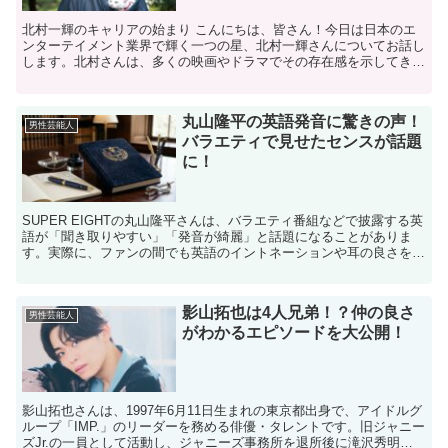
北村一輝のキャリアの始まり こんにちは、皆さん！今日は日本のエ
ンターテイメント業界で輝く一つの星、北村一輝さんについてお話し
します。北村さんは、多くの映画やドラマでその存在感を示してきま
したが、彼のキャリアはどのようにして始まったのでしょう...
丸山隆平の英語発音に驚きの声！
男性芸能人
バラエティで見せたセンスが話題
に！
SUPER EIGHTの丸山隆平さんは、バラエティ番組などで披露する英
語が「聞き取りやすい」「発音が綺麗」と話題になることがありま
す。実際に、ファンの間でも英語のイントネーションや耳の良さを評
価する声が多く見られました。 ただし、英語資格や...
影山拓也は4人兄弟！？仲の良さ
男性芸能人
がわかるエピソードを大公開！
影山拓也さんは、1997年6月11日生まれの東京都出身で、アイドルグ
ループ「IMP.」のリーダーを務める俳優・タレントです。旧ジャニー
ズJr.の一員として活動し、ジャニーズ事務所を退所後に滝沢秀明氏