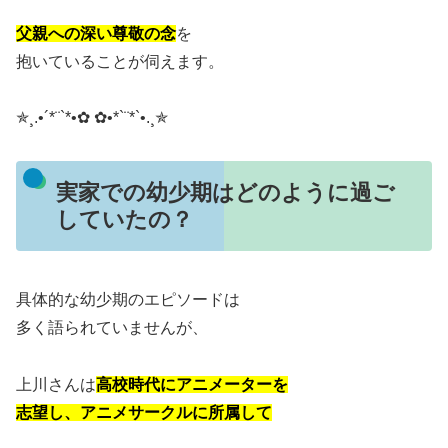
父親への深い尊敬の念
を
抱いていることが伺えます。
✯¸.•´*¨`*•✿ ✿•*`¨*`•.¸✯
実家での幼少期はどのように過ご
していたの？
具体的な幼少期のエピソードは
多く語られていませんが、
上川さんは
高校時代にアニメーターを
志望し、アニメサークルに所属して