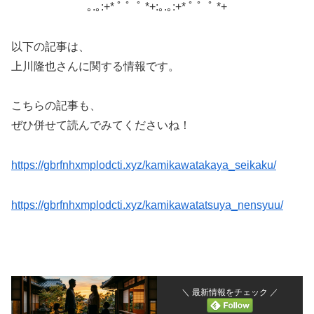
｡.｡:+* ﾟ ゜ﾟ *+:｡.｡:+* ﾟ ゜ﾟ *+
以下の記事は、
上川隆也さんに関する情報です。
こちらの記事も、
ぜひ併せて読んでみてくださいね！
https://gbrfnhxmplodcti.xyz/kamikawatakaya_seikaku/
https://gbrfnhxmplodcti.xyz/kamikawatatsuya_nensyuu/
＼ 最新情報をチェック ／