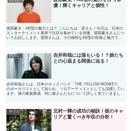
男性芸能人
優！輝くキャリアと個性！
渡部豪太：AB型の魅力とは？ こんにちは、皆さん！今日は、日本の
エンターテイメント業界で注目を集めている俳優、渡部豪太さんにつ
いてお話しします。渡部さんは、その独特なAB型の性格と魅力で多
くのファンを魅了しています。AB型の人々はしばしば、...
吉井和哉には孫もいる！？娘たち
男性芸能人
との心温まる関係に迫る！
吉井和哉さんは、日本のロックバンド「THE YELLOW MONKEY」
のボーカリストとして知られ、ソロアーティストとしても活躍してい
ます。彼の家族構成、特に娘さんたちについて詳しく見ていきましょ
う。 吉井和哉さんの娘さんは何人いるの？ 吉...
北村一輝の成功の秘訣！彼のキャ
男性芸能人
リアと驚くべき年収の分析！