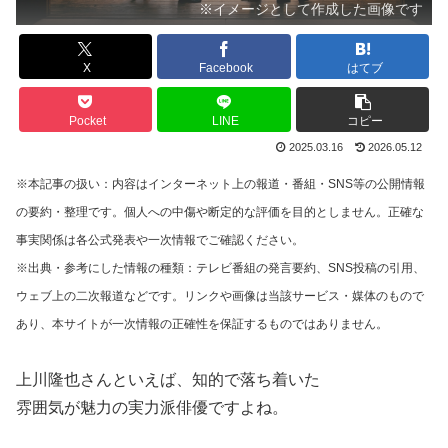
※イメージとして作成した画像です
X
Facebook
はてブ
Pocket
LINE
コピー
2025.03.16
2026.05.12
※本記事の扱い：内容はインターネット上の報道・番組・SNS等の公開情報
の要約・整理です。個人への中傷や断定的な評価を目的としません。正確な
事実関係は各公式発表や一次情報でご確認ください。
※出典・参考にした情報の種類：テレビ番組の発言要約、SNS投稿の引用、
ウェブ上の二次報道などです。リンクや画像は当該サービス・媒体のもので
あり、本サイトが一次情報の正確性を保証するものではありません。
上川隆也さんといえば、知的で落ち着いた
雰囲気が魅力の実力派俳優ですよね。