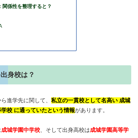
：関係性を整理すると？
A
の出身校は？
から進学先に関して、
私立の一貫校として名高い 成城
学校 に通っていたという情報
があります。
は
成城学園中学校
、そして出身高校は
成城学園高等学