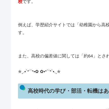
校
です。
例えば、学歴紹介サイトでは「幼稚園から高
す。
また、高校の偏差値に関しては「約64」とさ
✯¸.•´*¨`*•✿ ✿•*`¨*`•.¸✯
高校時代の学び・部活・転機は