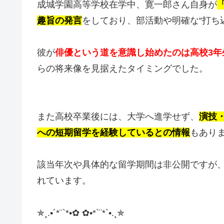
成城学園高等学校在学中、寛一郎さん自身が
趣旨の発言
をしており、部活動や明確な“打ち
彼が
俳優という道を意識し始めたのは高校3年
らの将来像を見据えたタイミングでした。
また高校卒業後には、大学へ進学せず、
演技
への短期留学を経験しているとの情報
もあり
該当年次や具体的な留学期間は非公開ですが
れています。
✯¸.•´*¨`*•✿ ✿•*`¨*`•.¸✯