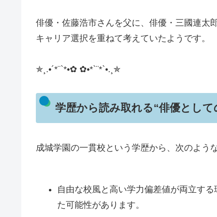
俳優・佐藤浩市さんを父に、俳優・三國連太
キャリア選択を重ねて考えていたようです。
✯¸.•´*¨`*•✿ ✿•*`¨*`•.¸✯
学歴から読み取れる“俳優として
成城学園の一貫校という学歴から、次のよう
自由な校風と高い学力偏差値が両立する
た可能性があります。